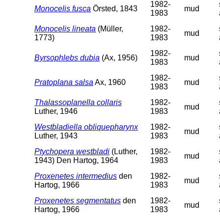
1982-
Monocelis fusca
Örsted, 1843
mud
1983
Monocelis lineata
(Müller,
1982-
mud
1773)
1983
1982-
Byrsophlebs dubia
(Ax, 1956)
mud
1983
1982-
Pratoplana salsa
Ax, 1960
mud
1983
Thalassoplanella collaris
1982-
mud
Luther, 1946
1983
Westbladiella obliquepharynx
1982-
mud
Luther, 1943
1983
Ptychopera westbladi
(Luther,
1982-
mud
1943) Den Hartog, 1964
1983
Proxenetes intermedius
den
1982-
mud
Hartog, 1966
1983
Proxenetes segmentatus
den
1982-
mud
Hartog, 1966
1983