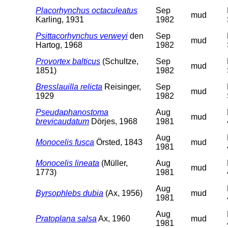
Placorhynchus octaculeatus
Sep
mud
Karling, 1931
1982
Psittacorhynchus verweyi
den
Sep
mud
Hartog, 1968
1982
Provortex balticus
(Schultze,
Sep
mud
1851)
1982
Bresslauilla relicta
Reisinger,
Sep
mud
1929
1982
Pseudaphanostoma
Aug
mud
brevicaudatum
Dörjes, 1968
1981
Aug
Monocelis fusca
Örsted, 1843
mud
1981
Monocelis lineata
(Müller,
Aug
mud
1773)
1981
Aug
Byrsophlebs dubia
(Ax, 1956)
mud
1981
Aug
Pratoplana salsa
Ax, 1960
mud
1981