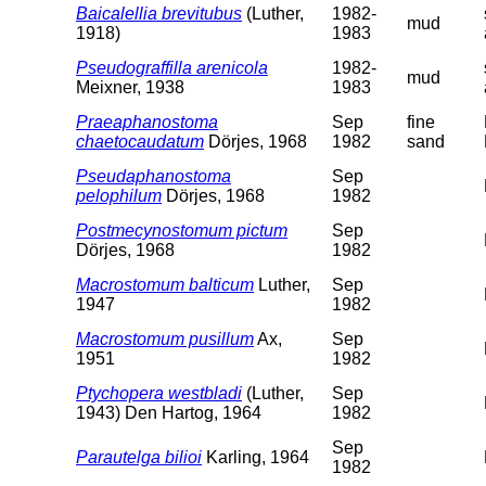
Baicalellia brevitubus
(Luther,
1982-
mud
1918)
1983
Pseudograffilla arenicola
1982-
mud
Meixner, 1938
1983
Praeaphanostoma
Sep
fine
chaetocaudatum
Dörjes, 1968
1982
sand
Pseudaphanostoma
Sep
pelophilum
Dörjes, 1968
1982
Postmecynostomum pictum
Sep
Dörjes, 1968
1982
Macrostomum balticum
Luther,
Sep
1947
1982
Macrostomum pusillum
Ax,
Sep
1951
1982
Ptychopera westbladi
(Luther,
Sep
1943) Den Hartog, 1964
1982
Sep
Parautelga bilioi
Karling, 1964
1982