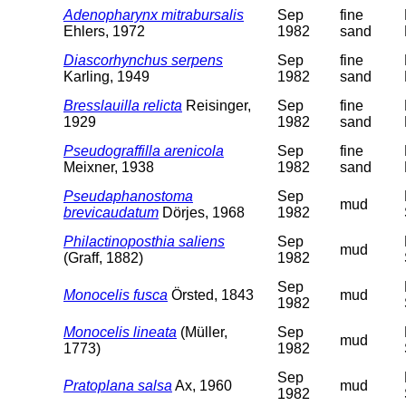
Adenopharynx mitrabursalis
Sep
fine
Ehlers, 1972
1982
sand
Diascorhynchus serpens
Sep
fine
Karling, 1949
1982
sand
Bresslauilla relicta
Reisinger,
Sep
fine
1929
1982
sand
Pseudograffilla arenicola
Sep
fine
Meixner, 1938
1982
sand
Pseudaphanostoma
Sep
mud
brevicaudatum
Dörjes, 1968
1982
Philactinoposthia saliens
Sep
mud
(Graff, 1882)
1982
Sep
Monocelis fusca
Örsted, 1843
mud
1982
Monocelis lineata
(Müller,
Sep
mud
1773)
1982
Sep
Pratoplana salsa
Ax, 1960
mud
1982