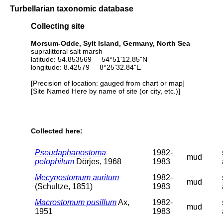
Turbellarian taxonomic database
Collecting site
Morsum-Odde, Sylt Island, Germany, North Sea
supralittoral salt marsh
latitude: 54.853569 54°51'12.85"N
longitude: 8.42579 8°25'32.84"E
[Precision of location: gauged from chart or map]
[Site Named Here by name of site (or city, etc.)]
Collected here:
Pseudaphanostoma
1982-
mud
pelophilum
Dörjes, 1968
1983
Mecynostomum auritum
1982-
mud
(Schultze, 1851)
1983
Macrostomum pusillum
Ax,
1982-
mud
1951
1983