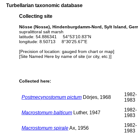
Turbellarian taxonomic database
Collecting site
Nösse (Nosse), Hindenburgdamm-Nord, Sylt Island, Ger
supralittoral salt marsh
latitude: 54.886341 54°53'10.83"N
longitude: 8.50713 8°30'25.67"E
[Precision of location: gauged from chart or map]
[Site Named Here by name of site (or city, etc.)]
Collected here:
1982-
Postmecynostomum pictum
Dörjes, 1968
1983
1982-
Macrostomum balticum
Luther, 1947
1983
1982-
Macrostomum spirale
Ax, 1956
1983