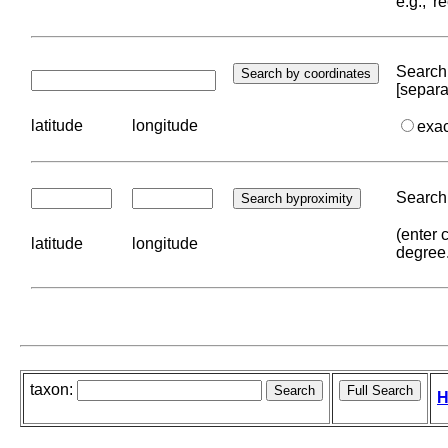
e.g., '
Search 
[separa
latitude
longitude
exa
Search 
(enter 
latitude
longitude
degree
taxon:
H