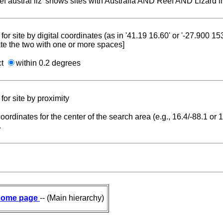
reef austral liz' shows sites with Australia AND Reef AND Lizard i
for site by digital coordinates (as in '41.19 16.60' or '-27.900 1
te the two with one or more spaces]
ct
within 0.2 degrees
for site by proximity
coordinates for the center of the search area (e.g., 16.4/-88.1 or
.
ome page
-- (Main hierarchy)