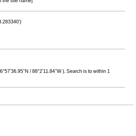
n the site name]
53.283340')
 16°57'36.95"N / 88°2'11.84"W ). Search is to within 1