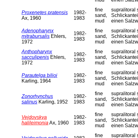
fine
supralitora
Proxenetes pratensis
1982-
sand,
Schlickantei
Ax, 1960
1983
mud
einen Salzw
Adenopharynx
fine
supralitora
1982-
mitrabursalis
Ehlers,
sand,
Schlickantei
1983
1972
mud
einen Salzw
Anthopharynx
fine
supralitora
1982-
sacculipenis
Ehlers,
sand,
Schlickantei
1983
1972
mud
einen Salzw
fine
supralitora
Parautelga bilioi
1982-
sand,
Schlickantei
Karling, 1964
1983
mud
einen Salzw
fine
supralitora
Zonorhynchus
1982-
sand,
Schlickantei
salinus
Karling, 1952
1983
mud
einen Salzw
fine
supralitora
Vejdovskya
1982-
sand,
Schlickantei
halileimonia
Ax, 1960
1983
mud
einen Salzw
fine
supralitora