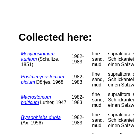
Collected here:
Mecynostomum
fine
supralitora
1982-
auritum
(Schultze,
sand,
Schlickantei
1983
1851)
mud
einen Salzw
fine
supralitora
Postmecynostomum
1982-
sand,
Schlickantei
pictum
Dörjes, 1968
1983
mud
einen Salzw
fine
supralitora
Macrostomum
1982-
sand,
Schlickantei
balticum
Luther, 1947
1983
mud
einen Salzw
fine
supralitora
Byrsophlebs dubia
1982-
sand,
Schlickantei
(Ax, 1956)
1983
mud
einen Salzw