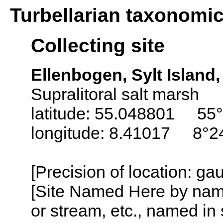
Turbellarian taxonomi
Collecting site
Ellenbogen, Sylt Island
Supralitoral salt marsh
latitude: 55.048801 55°
longitude: 8.41017 8°2
[Precision of location: g
[Site Named Here by name o
or stream, etc., named in 