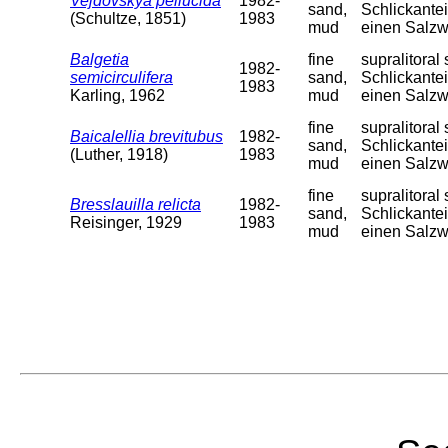
Vejdovskya pellucida
1982-
sand,
Schlickantei
(Schultze, 1851)
1983
mud
einen Salzw
Balgetia
fine
supralitora
1982-
semicirculifera
sand,
Schlickantei
1983
Karling, 1962
mud
einen Salzw
fine
supralitora
Baicalellia brevitubus
1982-
sand,
Schlickantei
(Luther, 1918)
1983
mud
einen Salzw
fine
supralitora
Bresslauilla relicta
1982-
sand,
Schlickantei
Reisinger, 1929
1983
mud
einen Salzw