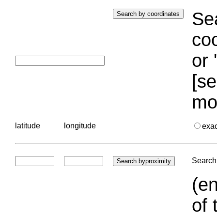
Sea
coo
or 
[se
mo
latitude
longitude
exa
Search 
(en
of 