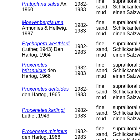
fine
supralitora
Pratoplana salsa
Ax,
1982-
sand,
Schlickantei
1960
1983
mud
einen Salzw
Moevenbergia una
fine
supralitora
1982-
Armonies & Hellwig,
sand,
Schlickantei
1983
1987
mud
einen Salzw
Ptychopera westbladi
fine
supralitora
1982-
(Luther, 1943) Den
sand,
Schlickantei
1983
Hartog, 1964
mud
einen Salzw
Proxenetes
fine
supralitora
1982-
britannicus
den
sand,
Schlickantei
1983
Hartog, 1966
mud
einen Salzw
fine
supralitora
Proxenetes deltoides
1982-
sand,
Schlickantei
den Hartog, 1965
1983
mud
einen Salzw
fine
supralitora
Proxenetes karlingi
1982-
sand,
Schlickantei
Luther, 1943
1983
mud
einen Salzw
fine
supralitora
Proxenetes minimus
1982-
sand,
Schlickantei
den Hartog, 1966
1983
mud
einen Salzw