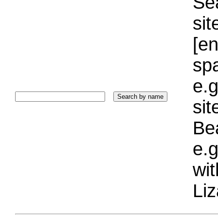
Sea
sit
[e
sp
e.g
si
Bea
e.g
wi
Liz