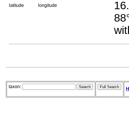
16.
latitude
longitude
88°
wit
taxon:
H