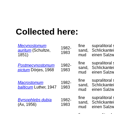
Collected here:
Mecynostomum
fine
supralitora
1982-
auritum
(Schultze,
sand,
Schlickantei
1983
1851)
mud
einen Salzw
fine
supralitora
Postmecynostomum
1982-
sand,
Schlickantei
pictum
Dörjes, 1968
1983
mud
einen Salzw
fine
supralitora
Macrostomum
1982-
sand,
Schlickantei
balticum
Luther, 1947
1983
mud
einen Salzw
fine
supralitora
Byrsophlebs dubia
1982-
sand,
Schlickantei
(Ax, 1956)
1983
mud
einen Salzw