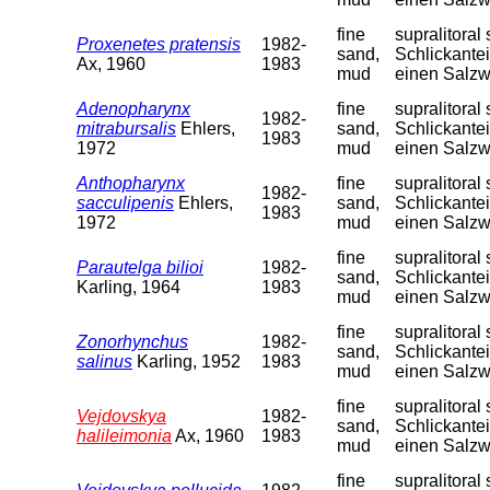
fine
supralitora
Proxenetes pratensis
1982-
sand,
Schlickantei
Ax, 1960
1983
mud
einen Salzw
Adenopharynx
fine
supralitora
1982-
mitrabursalis
Ehlers,
sand,
Schlickantei
1983
1972
mud
einen Salzw
Anthopharynx
fine
supralitora
1982-
sacculipenis
Ehlers,
sand,
Schlickantei
1983
1972
mud
einen Salzw
fine
supralitora
Parautelga bilioi
1982-
sand,
Schlickantei
Karling, 1964
1983
mud
einen Salzw
fine
supralitora
Zonorhynchus
1982-
sand,
Schlickantei
salinus
Karling, 1952
1983
mud
einen Salzw
fine
supralitora
Vejdovskya
1982-
sand,
Schlickantei
halileimonia
Ax, 1960
1983
mud
einen Salzw
fine
supralitora