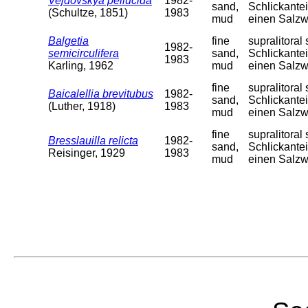
Vejdovskya pellucida
1982-
sand,
Schlickantei
(Schultze, 1851)
1983
mud
einen Salzw
Balgetia
fine
supralitora
1982-
semicirculifera
sand,
Schlickantei
1983
Karling, 1962
mud
einen Salzw
fine
supralitora
Baicalellia brevitubus
1982-
sand,
Schlickantei
(Luther, 1918)
1983
mud
einen Salzw
fine
supralitora
Bresslauilla relicta
1982-
sand,
Schlickantei
Reisinger, 1929
1983
mud
einen Salzw