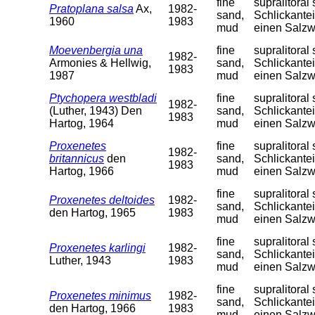
fine
supralitora
Pratoplana salsa
Ax,
1982-
sand,
Schlickantei
1960
1983
mud
einen Salzw
Moevenbergia una
fine
supralitora
1982-
Armonies & Hellwig,
sand,
Schlickantei
1983
1987
mud
einen Salzw
Ptychopera westbladi
fine
supralitora
1982-
(Luther, 1943) Den
sand,
Schlickantei
1983
Hartog, 1964
mud
einen Salzw
Proxenetes
fine
supralitora
1982-
britannicus
den
sand,
Schlickantei
1983
Hartog, 1966
mud
einen Salzw
fine
supralitora
Proxenetes deltoides
1982-
sand,
Schlickantei
den Hartog, 1965
1983
mud
einen Salzw
fine
supralitora
Proxenetes karlingi
1982-
sand,
Schlickantei
Luther, 1943
1983
mud
einen Salzw
fine
supralitora
Proxenetes minimus
1982-
sand,
Schlickantei
den Hartog, 1966
1983
mud
einen Salzw