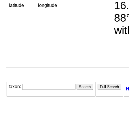
16.
latitude
longitude
88°
wit
taxon:
H