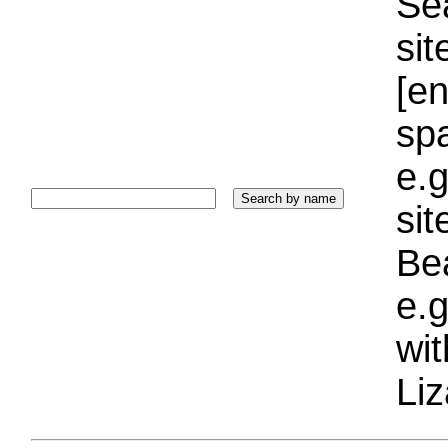
Sea
sit
[e
sp
e.g
si
Bea
e.g
wi
Liz