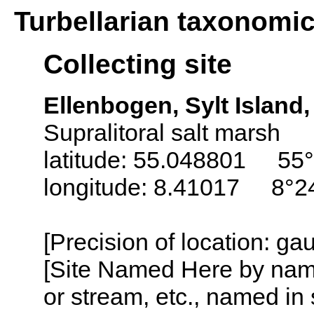
Turbellarian taxonomi
Collecting site
Ellenbogen, Sylt Island
Supralitoral salt marsh
latitude: 55.048801 55°
longitude: 8.41017 8°2
[Precision of location: g
[Site Named Here by name o
or stream, etc., named in 