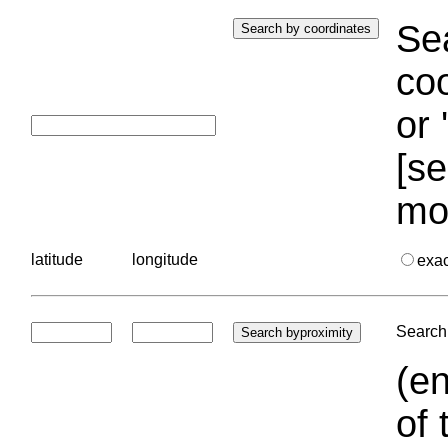
Sea
coo
or 
[se
mo
latitude
longitude
exa
Search 
(en
of 