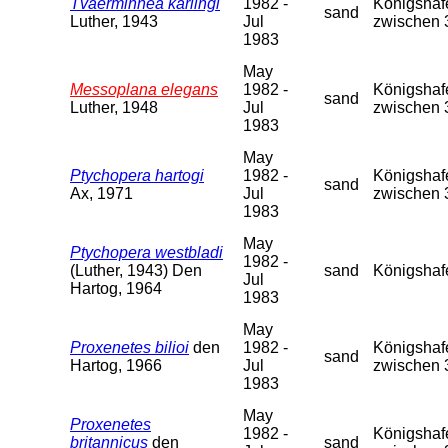
Tvaerminnea karlingi
1982 -
Königshafe
sand
Luther, 1943
Jul
zwischen 
1983
May
Messoplana elegans
1982 -
Königshafe
sand
Luther, 1948
Jul
zwischen 
1983
May
Ptychopera hartogi
1982 -
Königshafe
sand
Ax, 1971
Jul
zwischen 
1983
May
Ptychopera westbladi
1982 -
(Luther, 1943) Den
sand
Königshaf
Jul
Hartog, 1964
1983
May
Proxenetes bilioi
den
1982 -
Königshafe
sand
Hartog, 1966
Jul
zwischen 
1983
May
Proxenetes
1982 -
Königshafe
britannicus
den
sand