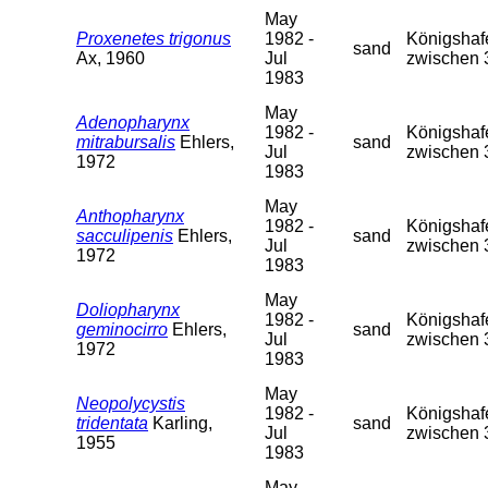
May
Proxenetes trigonus
1982 -
Königshafe
sand
Ax, 1960
Jul
zwischen 
1983
May
Adenopharynx
1982 -
Königshafe
mitrabursalis
Ehlers,
sand
Jul
zwischen 
1972
1983
May
Anthopharynx
1982 -
Königshafe
sacculipenis
Ehlers,
sand
Jul
zwischen 
1972
1983
May
Doliopharynx
1982 -
Königshafe
geminocirro
Ehlers,
sand
Jul
zwischen 
1972
1983
May
Neopolycystis
1982 -
Königshafe
tridentata
Karling,
sand
Jul
zwischen 
1955
1983
May