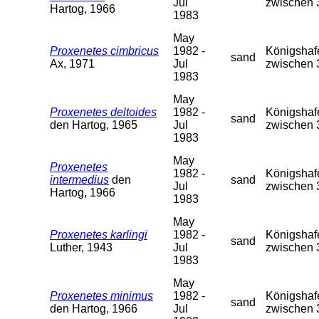
Jul
zwischen 
Hartog, 1966
1983
May
Proxenetes cimbricus
1982 -
Königshafe
sand
Ax, 1971
Jul
zwischen 
1983
May
Proxenetes deltoides
1982 -
Königshafe
sand
den Hartog, 1965
Jul
zwischen 
1983
May
Proxenetes
1982 -
Königshafe
intermedius
den
sand
Jul
zwischen 
Hartog, 1966
1983
May
Proxenetes karlingi
1982 -
Königshafe
sand
Luther, 1943
Jul
zwischen 
1983
May
Proxenetes minimus
1982 -
Königshafe
sand
den Hartog, 1966
Jul
zwischen 