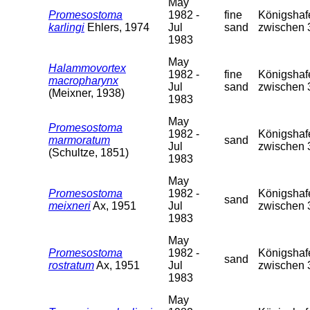
May
Promesostoma
1982 -
fine
Königshafe
karlingi
Ehlers, 1974
Jul
sand
zwischen 
1983
May
Halammovortex
1982 -
fine
Königshafe
macropharynx
Jul
sand
zwischen 
(Meixner, 1938)
1983
May
Promesostoma
1982 -
Königshafe
marmoratum
sand
Jul
zwischen 
(Schultze, 1851)
1983
May
Promesostoma
1982 -
Königshafe
sand
meixneri
Ax, 1951
Jul
zwischen 
1983
May
Promesostoma
1982 -
Königshafe
sand
rostratum
Ax, 1951
Jul
zwischen 
1983
May