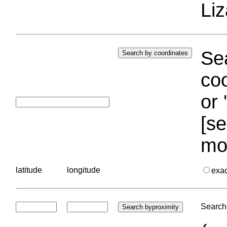
Liz
Sea
coo
or 
[se
mo
latitude
longitude
exa
Search 