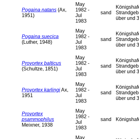
May
Königshafen
Pogaina natans
(Ax,
1982 -
sand
Strandgebi
1951)
Jul
über und 
1983
May
Königshafen
Pogaina suecica
1982 -
sand
Strandgebi
(Luther, 1948)
Jul
über und 
1983
May
Königshafen
Provortex balticus
1982 -
sand
Strandgebi
(Schultze, 1851)
Jul
über und 
1983
May
Königshafen
Provortex karlingi
Ax,
1982 -
sand
Strandgebi
1951
Jul
über und 
1983
May
Provortex
1982 -
psammophilus
sand
Königshafen
Jul
Meixner, 1938
1983
May