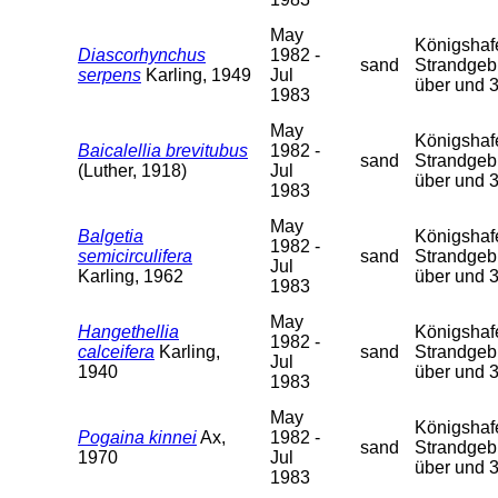
May
Königshafen
Diascorhynchus
1982 -
sand
Strandgebi
serpens
Karling, 1949
Jul
über und 
1983
May
Königshafen
Baicalellia brevitubus
1982 -
sand
Strandgebi
(Luther, 1918)
Jul
über und 
1983
May
Balgetia
Königshafen
1982 -
semicirculifera
sand
Strandgebi
Jul
Karling, 1962
über und 
1983
May
Hangethellia
Königshafen
1982 -
calceifera
Karling,
sand
Strandgebi
Jul
1940
über und 
1983
May
Königshafen
Pogaina kinnei
Ax,
1982 -
sand
Strandgebi
1970
Jul
über und 
1983