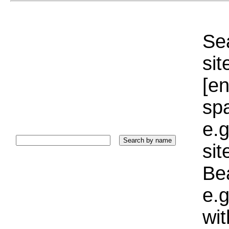
Sea
sit
[e
sp
e.g
si
Bea
e.g
wi