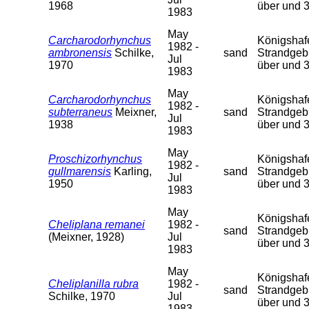
1968
über und 
1983
May
Carcharodorhynchus
Königshafen
1982 -
ambronensis
Schilke,
sand
Strandgebi
Jul
1970
über und 
1983
May
Carcharodorhynchus
Königshafen
1982 -
subterraneus
Meixner,
sand
Strandgebi
Jul
1938
über und 
1983
May
Proschizorhynchus
Königshafen
1982 -
gullmarensis
Karling,
sand
Strandgebi
Jul
1950
über und 
1983
May
Königshafen
Cheliplana remanei
1982 -
sand
Strandgebi
(Meixner, 1928)
Jul
über und 
1983
May
Königshafen
Cheliplanilla rubra
1982 -
sand
Strandgebi
Schilke, 1970
Jul
über und 
1983