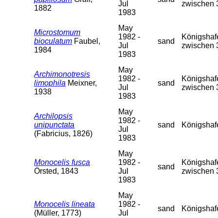
Jul
zwischen 
1882
1983
May
Microstomum
1982 -
Königshafe
bioculatum
Faubel,
sand
Jul
zwischen 
1984
1983
May
Archimonotresis
1982 -
Königshafe
limophila
Meixner,
sand
Jul
zwischen 
1938
1983
May
Archilopsis
1982 -
unipunctata
sand
Königshaf
Jul
(Fabricius, 1826)
1983
May
Monocelis fusca
1982 -
Königshafe
sand
Örsted, 1843
Jul
zwischen 
1983
May
Monocelis lineata
1982 -
sand
Königshaf
(Müller, 1773)
Jul