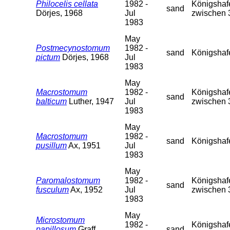
Philocelis cellata
1982 -
Königshafe
sand
Dörjes, 1968
Jul
zwischen 
1983
May
Postmecynostomum
1982 -
sand
Königshaf
pictum
Dörjes, 1968
Jul
1983
May
Macrostomum
1982 -
Königshafe
sand
balticum
Luther, 1947
Jul
zwischen 
1983
May
Macrostomum
1982 -
sand
Königshaf
pusillum
Ax, 1951
Jul
1983
May
Paromalostomum
1982 -
Königshafe
sand
fusculum
Ax, 1952
Jul
zwischen 
1983
May
Microstomum
1982 -
Königshafe
papillosum
Graff,
sand