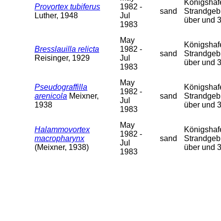
Königshafen
Provortex tubiferus
1982 -
sand
Strandgebi
Luther, 1948
Jul
über und 
1983
May
Königshafen
Bresslauilla relicta
1982 -
sand
Strandgebi
Reisinger, 1929
Jul
über und 
1983
May
Pseudograffilla
Königshafen
1982 -
arenicola
Meixner,
sand
Strandgebi
Jul
1938
über und 
1983
May
Halammovortex
Königshafen
1982 -
macropharynx
sand
Strandgebi
Jul
(Meixner, 1938)
über und 
1983