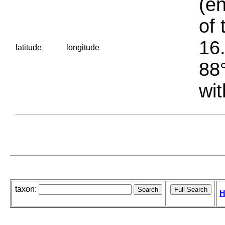
(en
of 
16.
latitude
longitude
88°
wit
taxon:
H