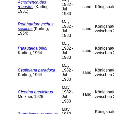
Acrorhynchides
1982 -
robustus
(Karling,
sand
Königshaf
Jul
1931)
1983
May
Reinhardorhynchus
1982 -
Königshafe
scoticus
(Karling,
sand
Jul
zwischen 
1954)
1983
May
Parautelga bilioi
1982 -
Königshafe
sand
Karling, 1964
Jul
zwischen 
1983
May
Cystiplana paradoxa
1982 -
Königshafe
sand
Karling, 1964
Jul
zwischen 
1983
May
Cicerina brevicirrus
1982 -
Königshafe
sand
Meixner, 1928
Jul
zwischen 
1983
May
Königshafen
Zonorhynchus salinus
1982 -