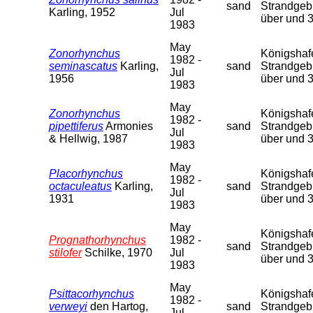
sand
Strandgebi
Karling, 1952
Jul
über und 
1983
May
Zonorhynchus
Königshafen
1982 -
seminascatus
Karling,
sand
Strandgebi
Jul
1956
über und 
1983
May
Zonorhynchus
Königshafen
1982 -
pipettiferus
Armonies
sand
Strandgebi
Jul
& Hellwig, 1987
über und 
1983
May
Placorhynchus
Königshafen
1982 -
octaculeatus
Karling,
sand
Strandgebi
Jul
1931
über und 
1983
May
Königshafen
Prognathorhynchus
1982 -
sand
Strandgebi
stilofer
Schilke, 1970
Jul
über und 
1983
May
Psittacorhynchus
Königshafen
1982 -
verweyi
den Hartog,
sand
Strandgebi
Jul