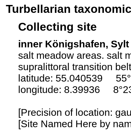
Turbellarian taxonomi
Collecting site
inner Königshafen, Sylt
salt meadow areas. salt ma
supralittoral transition belt
latitude: 55.040539 55°
longitude: 8.39936 8°23
[Precision of location: g
[Site Named Here by name o