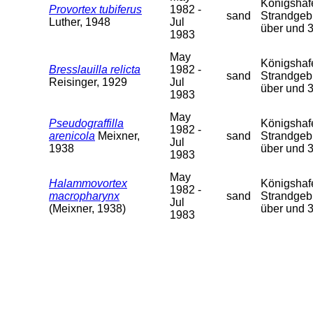
Königshafen
Provortex tubiferus
1982 -
sand
Strandgebi
Luther, 1948
Jul
über und 
1983
May
Königshafen
Bresslauilla relicta
1982 -
sand
Strandgebi
Reisinger, 1929
Jul
über und 
1983
May
Pseudograffilla
Königshafen
1982 -
arenicola
Meixner,
sand
Strandgebi
Jul
1938
über und 
1983
May
Halammovortex
Königshafen
1982 -
macropharynx
sand
Strandgebi
Jul
(Meixner, 1938)
über und 
1983