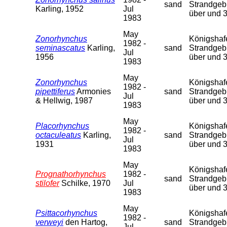
sand
Strandgebi
Karling, 1952
Jul
über und 
1983
May
Zonorhynchus
Königshafen
1982 -
seminascatus
Karling,
sand
Strandgebi
Jul
1956
über und 
1983
May
Zonorhynchus
Königshafen
1982 -
pipettiferus
Armonies
sand
Strandgebi
Jul
& Hellwig, 1987
über und 
1983
May
Placorhynchus
Königshafen
1982 -
octaculeatus
Karling,
sand
Strandgebi
Jul
1931
über und 
1983
May
Königshafen
Prognathorhynchus
1982 -
sand
Strandgebi
stilofer
Schilke, 1970
Jul
über und 
1983
May
Psittacorhynchus
Königshafen
1982 -
verweyi
den Hartog,
sand
Strandgebi
Jul