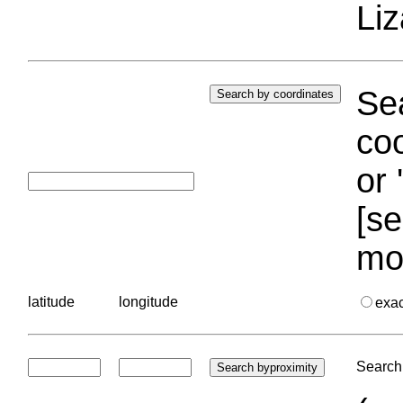
Liz
Sea
coo
or 
[se
mo
latitude
longitude
exa
Search 