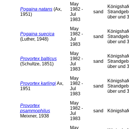
May
Königshafen
Pogaina natans
(Ax,
1982 -
sand
Strandgebi
1951)
Jul
über und 
1983
May
Königshafen
Pogaina suecica
1982 -
sand
Strandgebi
(Luther, 1948)
Jul
über und 
1983
May
Königshafen
Provortex balticus
1982 -
sand
Strandgebi
(Schultze, 1851)
Jul
über und 
1983
May
Königshafen
Provortex karlingi
Ax,
1982 -
sand
Strandgebi
1951
Jul
über und 
1983
May
Provortex
1982 -
psammophilus
sand
Königshafen
Jul
Meixner, 1938
1983
May