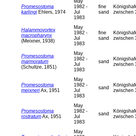
May
Promesostoma
1982 -
fine
Königshafe
karlingi
Ehlers, 1974
Jul
sand
zwischen 
1983
May
Halammovortex
1982 -
fine
Königshafe
macropharynx
Jul
sand
zwischen 
(Meixner, 1938)
1983
May
Promesostoma
1982 -
Königshafe
marmoratum
sand
Jul
zwischen 
(Schultze, 1851)
1983
May
Promesostoma
1982 -
Königshafe
sand
meixneri
Ax, 1951
Jul
zwischen 
1983
May
Promesostoma
1982 -
Königshafe
sand
rostratum
Ax, 1951
Jul
zwischen 
1983
May