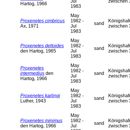
Jul
zwischen 
Hartog, 1966
1983
May
Proxenetes cimbricus
1982 -
Königshafe
sand
Ax, 1971
Jul
zwischen 
1983
May
Proxenetes deltoides
1982 -
Königshafe
sand
den Hartog, 1965
Jul
zwischen 
1983
May
Proxenetes
1982 -
Königshafe
intermedius
den
sand
Jul
zwischen 
Hartog, 1966
1983
May
Proxenetes karlingi
1982 -
Königshafe
sand
Luther, 1943
Jul
zwischen 
1983
May
Proxenetes minimus
1982 -
Königshafe
sand
den Hartog, 1966
Jul
zwischen 