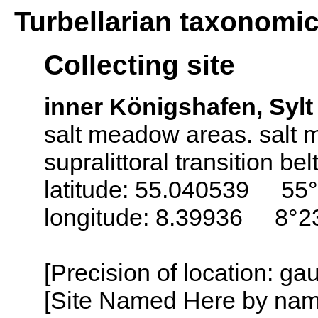
Turbellarian taxonomi
Collecting site
inner Königshafen, Sylt
salt meadow areas. salt ma
supralittoral transition belt
latitude: 55.040539 55°
longitude: 8.39936 8°23
[Precision of location: g
[Site Named Here by name o