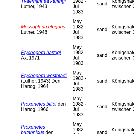
Tvaerminnea karlingi
1982 -
Königshafe
sand
Luther, 1943
Jul
zwischen 
1983
May
Messoplana elegans
1982 -
Königshafe
sand
Luther, 1948
Jul
zwischen 
1983
May
Ptychopera hartogi
1982 -
Königshafe
sand
Ax, 1971
Jul
zwischen 
1983
May
Ptychopera westbladi
1982 -
(Luther, 1943) Den
sand
Königshaf
Jul
Hartog, 1964
1983
May
Proxenetes bilioi
den
1982 -
Königshafe
sand
Hartog, 1966
Jul
zwischen 
1983
May
Proxenetes
1982 -
Königshafe
britannicus
den
sand