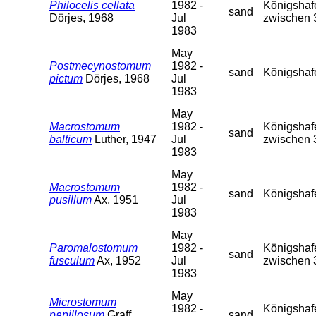
Philocelis cellata
1982 -
Königshafe
sand
Dörjes, 1968
Jul
zwischen 
1983
May
Postmecynostomum
1982 -
sand
Königshaf
pictum
Dörjes, 1968
Jul
1983
May
Macrostomum
1982 -
Königshafe
sand
balticum
Luther, 1947
Jul
zwischen 
1983
May
Macrostomum
1982 -
sand
Königshaf
pusillum
Ax, 1951
Jul
1983
May
Paromalostomum
1982 -
Königshafe
sand
fusculum
Ax, 1952
Jul
zwischen 
1983
May
Microstomum
1982 -
Königshafe
papillosum
Graff,
sand