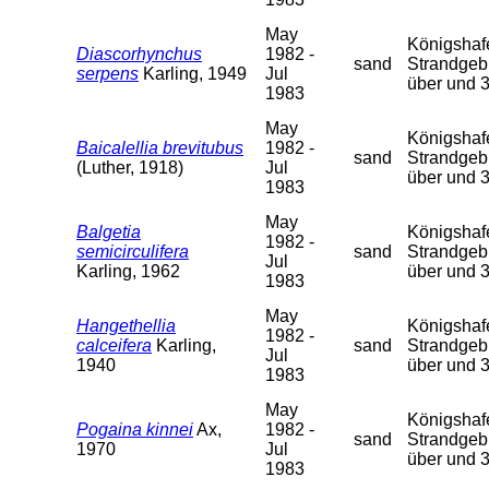
May
Königshafen
Diascorhynchus
1982 -
sand
Strandgebi
serpens
Karling, 1949
Jul
über und 
1983
May
Königshafen
Baicalellia brevitubus
1982 -
sand
Strandgebi
(Luther, 1918)
Jul
über und 
1983
May
Balgetia
Königshafen
1982 -
semicirculifera
sand
Strandgebi
Jul
Karling, 1962
über und 
1983
May
Hangethellia
Königshafen
1982 -
calceifera
Karling,
sand
Strandgebi
Jul
1940
über und 
1983
May
Königshafen
Pogaina kinnei
Ax,
1982 -
sand
Strandgebi
1970
Jul
über und 
1983