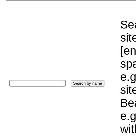
Sea
sit
[e
sp
e.g
si
Bea
e.g
wi