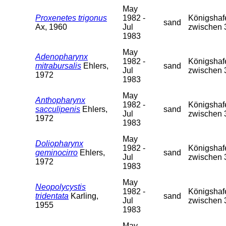
May
Proxenetes trigonus
1982 -
Königshafe
sand
Ax, 1960
Jul
zwischen 
1983
May
Adenopharynx
1982 -
Königshafe
mitrabursalis
Ehlers,
sand
Jul
zwischen 
1972
1983
May
Anthopharynx
1982 -
Königshafe
sacculipenis
Ehlers,
sand
Jul
zwischen 
1972
1983
May
Doliopharynx
1982 -
Königshafe
geminocirro
Ehlers,
sand
Jul
zwischen 
1972
1983
May
Neopolycystis
1982 -
Königshafe
tridentata
Karling,
sand
Jul
zwischen 
1955
1983
May