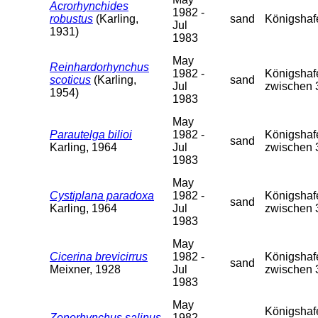
Acrorhynchides
1982 -
robustus
(Karling,
sand
Königshaf
Jul
1931)
1983
May
Reinhardorhynchus
1982 -
Königshafe
scoticus
(Karling,
sand
Jul
zwischen 
1954)
1983
May
Parautelga bilioi
1982 -
Königshafe
sand
Karling, 1964
Jul
zwischen 
1983
May
Cystiplana paradoxa
1982 -
Königshafe
sand
Karling, 1964
Jul
zwischen 
1983
May
Cicerina brevicirrus
1982 -
Königshafe
sand
Meixner, 1928
Jul
zwischen 
1983
May
Königshafen
Zonorhynchus salinus
1982 -