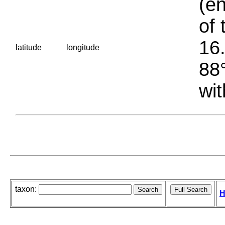
(en
of 
16.
latitude
longitude
88°
wit
taxon:
H