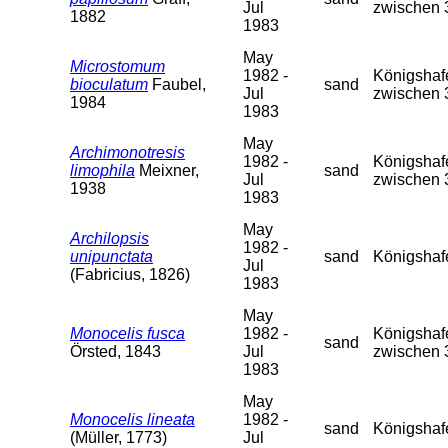
Jul
zwischen 
1882
1983
May
Microstomum
1982 -
Königshafe
bioculatum
Faubel,
sand
Jul
zwischen 
1984
1983
May
Archimonotresis
1982 -
Königshafe
limophila
Meixner,
sand
Jul
zwischen 
1938
1983
May
Archilopsis
1982 -
unipunctata
sand
Königshaf
Jul
(Fabricius, 1826)
1983
May
Monocelis fusca
1982 -
Königshafe
sand
Örsted, 1843
Jul
zwischen 
1983
May
Monocelis lineata
1982 -
sand
Königshaf
(Müller, 1773)
Jul