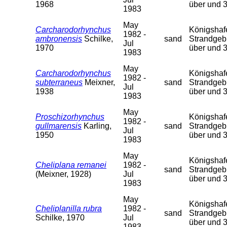
1968
über und 
1983
May
Carcharodorhynchus
Königshafen
1982 -
ambronensis
Schilke,
sand
Strandgebi
Jul
1970
über und 
1983
May
Carcharodorhynchus
Königshafen
1982 -
subterraneus
Meixner,
sand
Strandgebi
Jul
1938
über und 
1983
May
Proschizorhynchus
Königshafen
1982 -
gullmarensis
Karling,
sand
Strandgebi
Jul
1950
über und 
1983
May
Königshafen
Cheliplana remanei
1982 -
sand
Strandgebi
(Meixner, 1928)
Jul
über und 
1983
May
Königshafen
Cheliplanilla rubra
1982 -
sand
Strandgebi
Schilke, 1970
Jul
über und 
1983