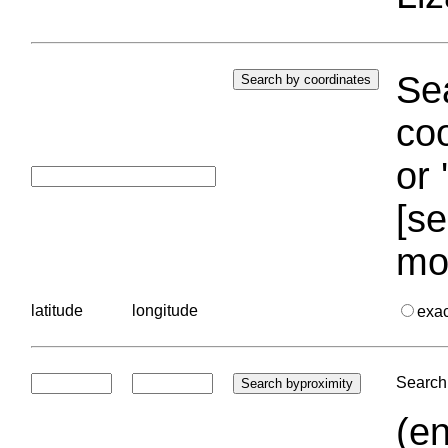
Sea
coo
or 
[se
mo
latitude
longitude
exa
Search 
(en