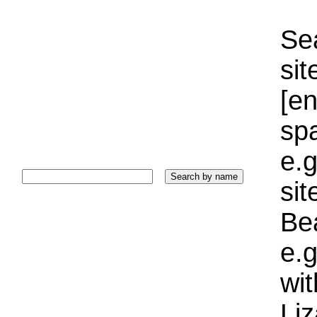
Sea
sit
[e
sp
e.g
si
Bea
e.g
wi
Liz