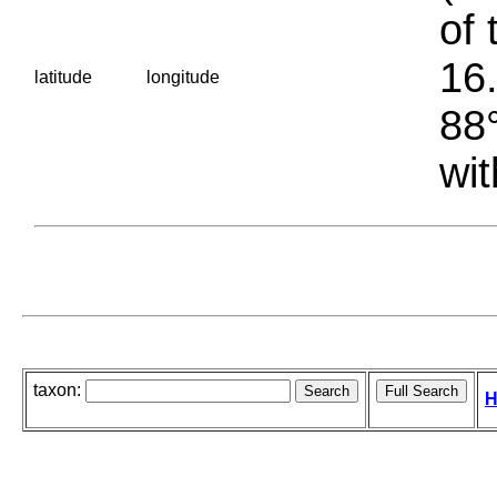
of 
16.
latitude
longitude
88°
wit
taxon:
H