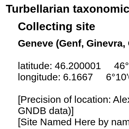
Turbellarian taxonomi
Collecting site
Geneve (Genf, Ginevra,
latitude: 46.200001 46°
longitude: 6.1667 6°10'
[Precision of location: Al
GNDB data)]
[Site Named Here by name o