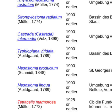
Rhynchomesostoma
or
Umgebung von
rostratum
(Müller, 1774)
earlier
1900
Strongylostoma radiatum
Bassin des 
or
(Müller, 1774)
Stadt.
earlier
1900
Castrada (Castrada)
or
Umgebung von
intermedia
(Volz, 1898)
earlier
1900
Typhloplana viridata
or
Bassin des 
(Abildgaard, 1789)
earlier
1900
Mesostoma productum
or
St. Georges 
(Schmidt, 1848)
earlier
1900
Mesostoma lingua
Umgebung von
or
(Abildgaard, 1789)
Bellote, Vern
earlier
1925
Tetracelis marmorosa
Ob die Fundo
or
(Müller, 1773)
können ist m
earlier