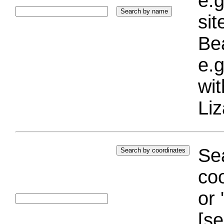
e.g
si
Bea
e.g
wi
Liz
Sea
coo
or 
[se