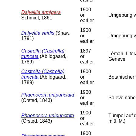
1900
Dalyellia armigera
or
Umgebung von
Schmidt, 1861
earlier
1900
Dalyellia viridis
(Shaw,
or
Umgebung vo
1791)
earlier
Castrella (Castrella)
1897
Léman, Lito
truncata
(Abildgaard,
or
Geneve.
1789)
earlier
Castrella (Castrella)
1900
truncata
(Abildgaard,
or
Botanischer 
1789)
earlier
1900
Phaenocora unipunctata
or
Saleve nahe 
(Örsted, 1843)
earlier
1900
Phaenocora unipunctata
Tümpel auf d
or
(Örsted, 1843)
m ü. M.)
earlier
1900