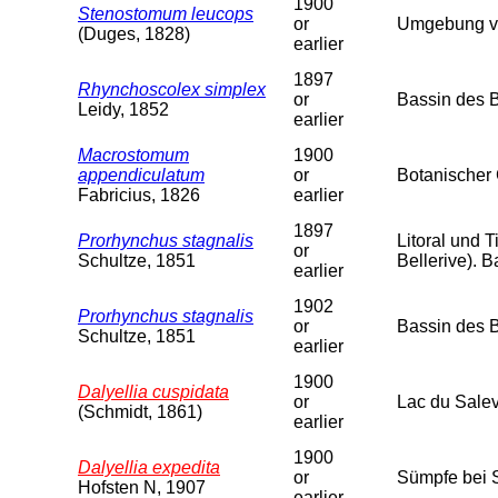
1900
Stenostomum leucops
or
Umgebung vo
(Duges, 1828)
earlier
1897
Rhynchoscolex simplex
or
Bassin des 
Leidy, 1852
earlier
Macrostomum
1900
appendiculatum
or
Botanischer 
Fabricius, 1826
earlier
1897
Prorhynchus stagnalis
Litoral und T
or
Schultze, 1851
Bellerive). 
earlier
1902
Prorhynchus stagnalis
or
Bassin des B
Schultze, 1851
earlier
1900
Dalyellia cuspidata
or
Lac du Sale
(Schmidt, 1861)
earlier
1900
Dalyellia expedita
or
Sümpfe bei 
Hofsten N, 1907
earlier