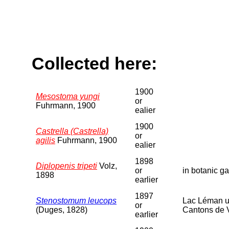
Collected here:
1900
Mesostoma yungi
or
Fuhrmann, 1900
ealier
1900
Castrella (Castrella)
or
agilis
Fuhrmann, 1900
ealier
1898
Diplopenis tripeti
Volz,
or
in botanic g
1898
earlier
1897
Stenostomum leucops
Lac Léman un
or
(Duges, 1828)
Cantons de 
earlier