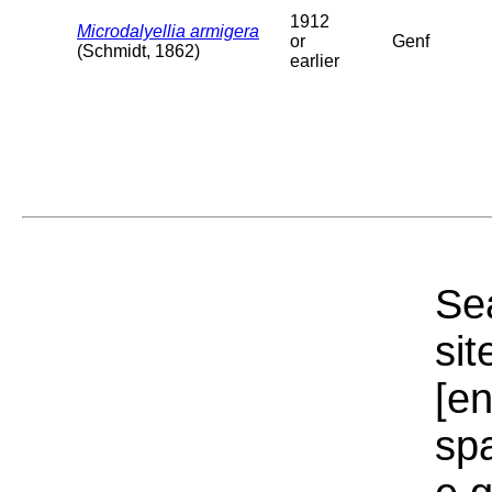
1912
Microdalyellia armigera
or
Genf
(Schmidt, 1862)
earlier
Sea
sit
[e
sp