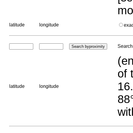
mo
latitude
longitude
exa
Search 
(en
of 
16.
latitude
longitude
88°
wit