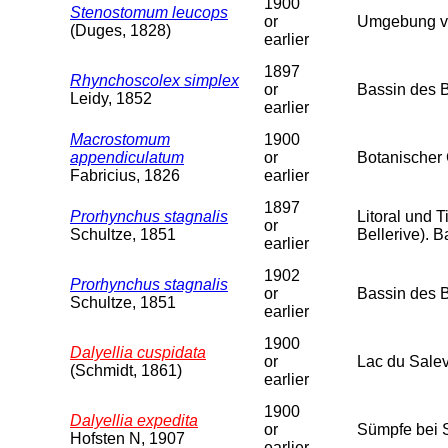
1900
Stenostomum leucops
or
Umgebung vo
(Duges, 1828)
earlier
1897
Rhynchoscolex simplex
or
Bassin des 
Leidy, 1852
earlier
Macrostomum
1900
appendiculatum
or
Botanischer 
Fabricius, 1826
earlier
1897
Prorhynchus stagnalis
Litoral und T
or
Schultze, 1851
Bellerive). 
earlier
1902
Prorhynchus stagnalis
or
Bassin des B
Schultze, 1851
earlier
1900
Dalyellia cuspidata
or
Lac du Sale
(Schmidt, 1861)
earlier
1900
Dalyellia expedita
or
Sümpfe bei 
Hofsten N, 1907
earlier