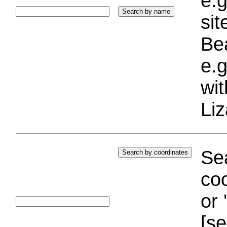
e.g
si
Bea
e.g
wi
Liz
Sea
coo
or 
[se