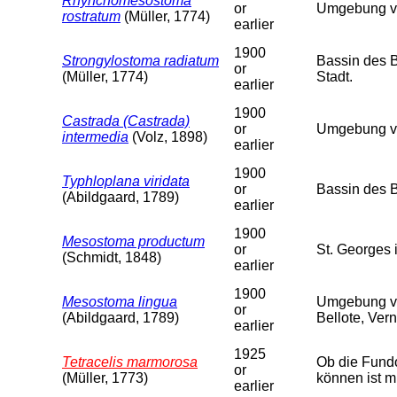
Rhynchomesostoma
or
Umgebung von
rostratum
(Müller, 1774)
earlier
1900
Strongylostoma radiatum
Bassin des 
or
(Müller, 1774)
Stadt.
earlier
1900
Castrada (Castrada)
or
Umgebung von
intermedia
(Volz, 1898)
earlier
1900
Typhloplana viridata
or
Bassin des 
(Abildgaard, 1789)
earlier
1900
Mesostoma productum
or
St. Georges 
(Schmidt, 1848)
earlier
1900
Mesostoma lingua
Umgebung von
or
(Abildgaard, 1789)
Bellote, Vern
earlier
1925
Tetracelis marmorosa
Ob die Fundo
or
(Müller, 1773)
können ist m
earlier