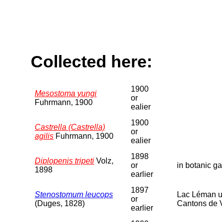
Collected here:
1900
Mesostoma yungi
or
Fuhrmann, 1900
ealier
1900
Castrella (Castrella)
or
agilis
Fuhrmann, 1900
ealier
1898
Diplopenis tripeti
Volz,
or
in botanic g
1898
earlier
1897
Stenostomum leucops
Lac Léman un
or
(Duges, 1828)
Cantons de 
earlier