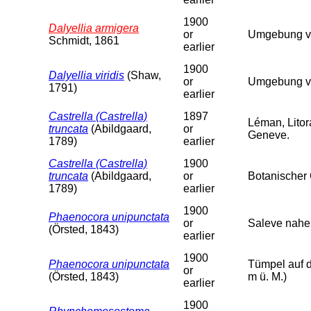
1900
Dalyellia armigera
or
Umgebung von
Schmidt, 1861
earlier
1900
Dalyellia viridis
(Shaw,
or
Umgebung vo
1791)
earlier
Castrella (Castrella)
1897
Léman, Lito
truncata
(Abildgaard,
or
Geneve.
1789)
earlier
Castrella (Castrella)
1900
truncata
(Abildgaard,
or
Botanischer 
1789)
earlier
1900
Phaenocora unipunctata
or
Saleve nahe 
(Örsted, 1843)
earlier
1900
Phaenocora unipunctata
Tümpel auf d
or
(Örsted, 1843)
m ü. M.)
earlier
1900