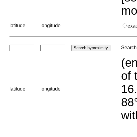
mo
latitude
longitude
exa
Search 
(en
of 
16.
latitude
longitude
88°
wit