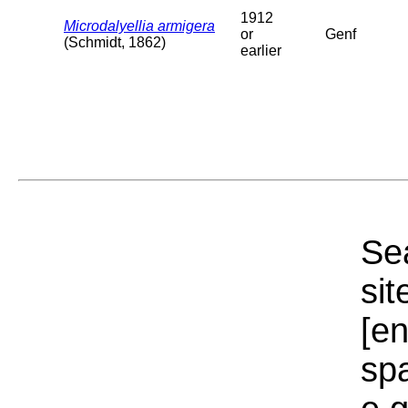
1912
Microdalyellia armigera
or
Genf
(Schmidt, 1862)
earlier
Sea
sit
[e
sp