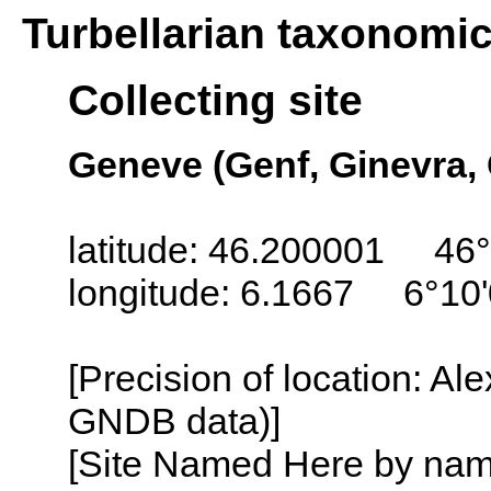
Turbellarian taxonomi
Collecting site
Geneve (Genf, Ginevra,
latitude: 46.200001 46°
longitude: 6.1667 6°10'
[Precision of location: Al
GNDB data)]
[Site Named Here by name o