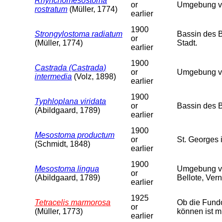
Rhynchomesostoma
or
Umgebung von
rostratum
(Müller, 1774)
earlier
1900
Strongylostoma radiatum
Bassin des 
or
(Müller, 1774)
Stadt.
earlier
1900
Castrada (Castrada)
or
Umgebung von
intermedia
(Volz, 1898)
earlier
1900
Typhloplana viridata
or
Bassin des 
(Abildgaard, 1789)
earlier
1900
Mesostoma productum
or
St. Georges 
(Schmidt, 1848)
earlier
1900
Mesostoma lingua
Umgebung von
or
(Abildgaard, 1789)
Bellote, Vern
earlier
1925
Tetracelis marmorosa
Ob die Fundo
or
(Müller, 1773)
können ist m
earlier