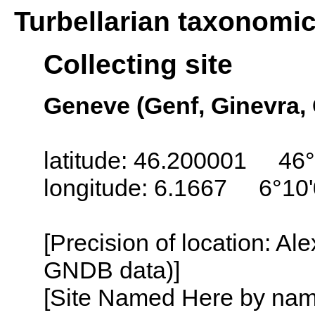
Turbellarian taxonomi
Collecting site
Geneve (Genf, Ginevra,
latitude: 46.200001 46°
longitude: 6.1667 6°10'
[Precision of location: Al
GNDB data)]
[Site Named Here by name o