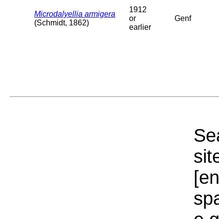
1912
Microdalyellia armigera
or
Genf
(Schmidt, 1862)
earlier
Sea
sit
[e
sp