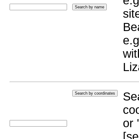
e.g
si
Bea
e.g
wi
Liz
Sea
coo
or 
[se