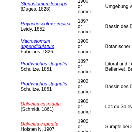
1900
Stenostomum leucops
or
Umgebung vo
(Duges, 1828)
earlier
1897
Rhynchoscolex simplex
or
Bassin des 
Leidy, 1852
earlier
Macrostomum
1900
appendiculatum
or
Botanischer 
Fabricius, 1826
earlier
1897
Prorhynchus stagnalis
Litoral und T
or
Schultze, 1851
Bellerive). 
earlier
1902
Prorhynchus stagnalis
or
Bassin des B
Schultze, 1851
earlier
1900
Dalyellia cuspidata
or
Lac du Sale
(Schmidt, 1861)
earlier
1900
Dalyellia expedita
or
Sümpfe bei 
Hofsten N, 1907
earlier