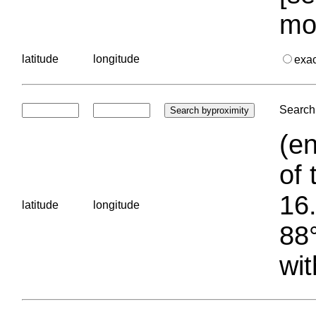
mo
latitude
longitude
exa
Search 
(en
of 
16.
latitude
longitude
88°
wit