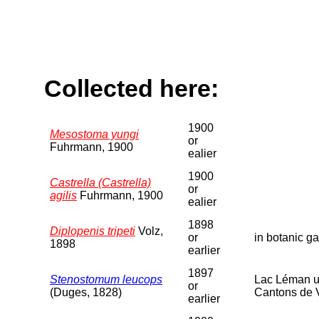
Collected here:
1900
Mesostoma yungi
or
Fuhrmann, 1900
ealier
1900
Castrella (Castrella)
or
agilis
Fuhrmann, 1900
ealier
1898
Diplopenis tripeti
Volz,
or
in botanic g
1898
earlier
1897
Stenostomum leucops
Lac Léman un
or
(Duges, 1828)
Cantons de 
earlier