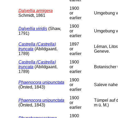
1900
Dalyellia armigera
or
Umgebung von
Schmidt, 1861
earlier
1900
Dalyellia viridis
(Shaw,
or
Umgebung vo
1791)
earlier
Castrella (Castrella)
1897
Léman, Lito
truncata
(Abildgaard,
or
Geneve.
1789)
earlier
Castrella (Castrella)
1900
truncata
(Abildgaard,
or
Botanischer 
1789)
earlier
1900
Phaenocora unipunctata
or
Saleve nahe 
(Örsted, 1843)
earlier
1900
Phaenocora unipunctata
Tümpel auf d
or
(Örsted, 1843)
m ü. M.)
earlier
1900