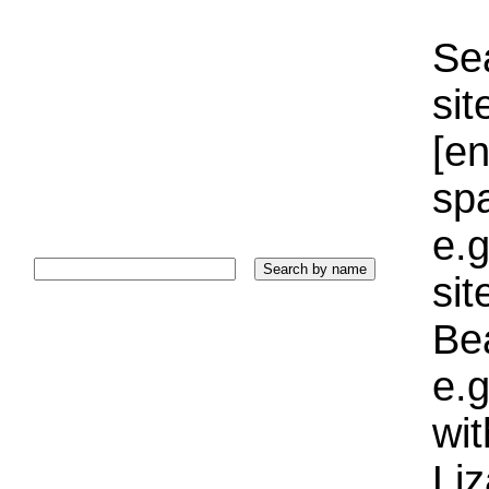
Sea
sit
[e
sp
e.g
si
Bea
e.g
wi
Liz