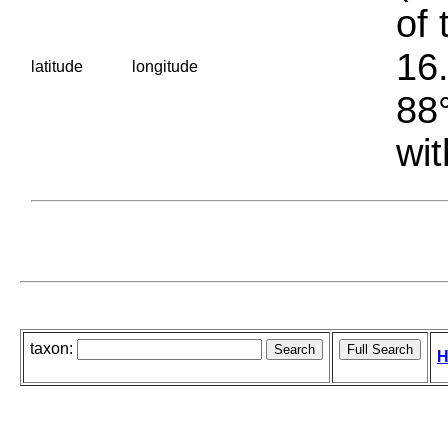
of 
16.
latitude
longitude
88°
wit
taxon:
H