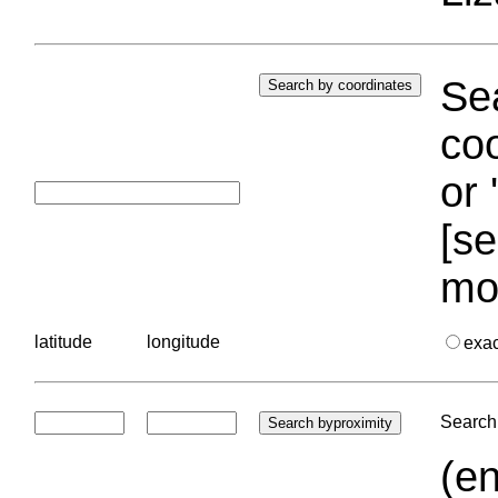
Sea
coo
or 
[se
mo
latitude
longitude
exa
Search 
(en