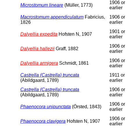
1906 or
Microstomum lineare
(Müller, 1773)
earlier
Macrostomum appendiculatum
Fabricius,
1906 or
1826
earlier
1901 or
Dalyellia expedita
Hofsten N, 1907
earlier
1906 or
Dalyellia hallezii
Graff, 1882
earlier
1906 or
Dalyellia armigera
Schmidt, 1861
earlier
Castrella (Castrella) truncata
1911 or
(Abildgaard, 1789)
earlier
Castrella (Castrella) truncata
1906 or
(Abildgaard, 1789)
earlier
1906 or
Phaenocora unipunctata
(Örsted, 1843)
earlier
1906 or
Phaenocora clavigera
Hofsten N, 1907
earlier