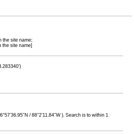
n the site name;
n the site name]
53.283340')
 16°57'36.95"N / 88°2'11.84"W ). Search is to within 1