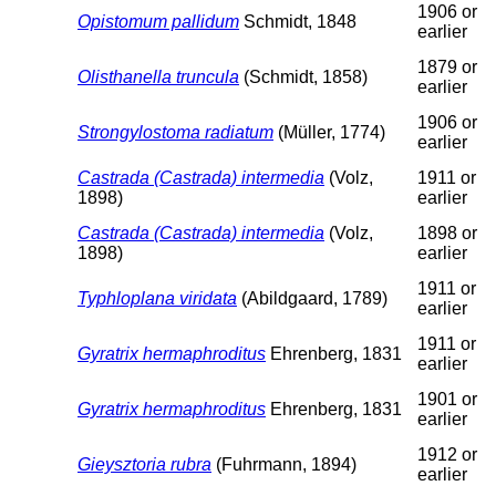
1906 or
Opistomum pallidum
Schmidt, 1848
earlier
1879 or
Olisthanella truncula
(Schmidt, 1858)
earlier
1906 or
Strongylostoma radiatum
(Müller, 1774)
earlier
Castrada (Castrada) intermedia
(Volz,
1911 or
1898)
earlier
Castrada (Castrada) intermedia
(Volz,
1898 or
1898)
earlier
1911 or
Typhloplana viridata
(Abildgaard, 1789)
earlier
1911 or
Gyratrix hermaphroditus
Ehrenberg, 1831
earlier
1901 or
Gyratrix hermaphroditus
Ehrenberg, 1831
earlier
1912 or
Gieysztoria rubra
(Fuhrmann, 1894)
earlier