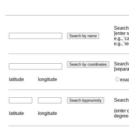
Search 
[enter
e.g., '
e.g., '
Search 
[separa
latitude
longitude
exa
Search 
(enter 
latitude
longitude
degree