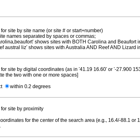
for site by site name (or site # or start+number)
 site names separated by spaces or commas;
carolina,beaufort' shows sites with BOTH Carolina and Beaufort i
reef austral liz' shows sites with Australia AND Reef AND Lizard i
for site by digital coordinates (as in '41.19 16.60' or '-27.900 1
te the two with one or more spaces]
ct
within 0.2 degrees
for site by proximity
coordinates for the center of the search area (e.g., 16.4/-88.1 or
.