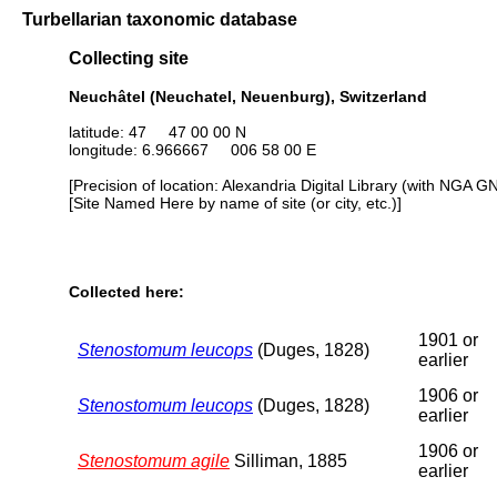
Turbellarian taxonomic database
Collecting site
Neuchâtel (Neuchatel, Neuenburg), Switzerland
latitude: 47 47 00 00 N
longitude: 6.966667 006 58 00 E
[Precision of location: Alexandria Digital Library (with NGA G
[Site Named Here by name of site (or city, etc.)]
Collected here:
1901 or
Stenostomum leucops
(Duges, 1828)
earlier
1906 or
Stenostomum leucops
(Duges, 1828)
earlier
1906 or
Stenostomum agile
Silliman, 1885
earlier