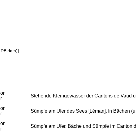
NDB data)]
or
Stehende Kleingewässer der Cantons de Vaud 
r
or
Sümpfe am Ufer des Sees [Léman]. In Bächen (un
r
or
Sümpfe am Ufer. Bäche und Sümpfe im Canton d
r