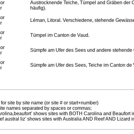
or
Austrocknende Teiche, Tümpel and Gräben der C
r
häufig).
or
Léman, Litoral. Verschiedene, stehende Gewäss
r
or
Tümpel im Canton de Vaud.
r
or
Sümpfe am Ufer des Sees und andere stehende
r
or
Sümpfe am Ufer des Sees, Teiche im Canton de 
r
for site by site name (or site # or start+number)
 site names separated by spaces or commas;
carolina,beaufort' shows sites with BOTH Carolina and Beaufort i
reef austral liz' shows sites with Australia AND Reef AND Lizard i