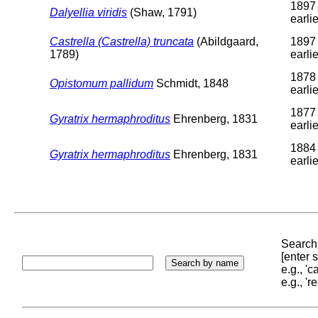
1897 
Dalyellia viridis
(Shaw, 1791)
earlie
Castrella (Castrella) truncata
(Abildgaard,
1897 
1789)
earlie
1878 
Opistomum pallidum
Schmidt, 1848
earlie
1877 
Gyratrix hermaphroditus
Ehrenberg, 1831
earlie
1884 
Gyratrix hermaphroditus
Ehrenberg, 1831
earlie
Search 
[enter
e.g., '
e.g., '