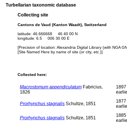
Turbellarian taxonomic database
Collecting site
Cantons de Vaud (Kanton Waadt), Switzerland
latitude: 46.666668 46 40 00 N
longitude: 6.5 006 30 00 E
[Precision of location: Alexandria Digital Library (with NGA G
[Site Named Here by name of site (or city, etc.)]
Collected here:
Macrostomum appendiculatum
Fabricius,
1897 
1826
earlie
1877 
Prorhynchus stagnalis
Schultze, 1851
earlie
1885 
Prorhynchus stagnalis
Schultze, 1851
earlie