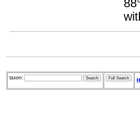
88°
wit
taxon:
H