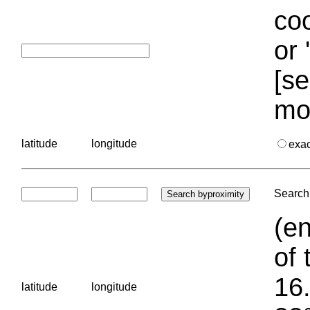
coo
or 
[se
mo
latitude
longitude
exa
Search 
(en
of 
16.
latitude
longitude