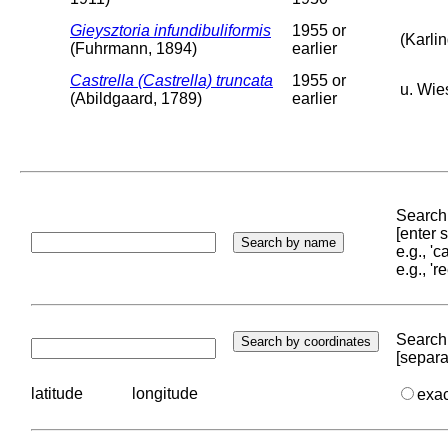
Gieysztoria infundibuliformis
1955 or
(Karli
(Fuhrmann, 1894)
earlier
Castrella (Castrella) truncata
1955 or
u. Wie
(Abildgaard, 1789)
earlier
Search 
[enter
e.g., '
e.g., '
Search 
[separa
latitude
longitude
exa