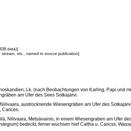
NDB data)]
or stream, etc., named in source publication]
noskandien, Lk. (nach Beobachtungen von Karling, Papi und mir 1
gräben am Ufer des Sees Sotkajärvi.
ä, Nilivaara, austrocknende Wiesengräben am Ufer des Sotkajär
, Carices.
ttilä, Nilivaara, Metsävainio, in einem Wiesengraben am Ufer 
stegium) bedeckt, ferner wuchsen hief Caltha u. Caricss, Wasser