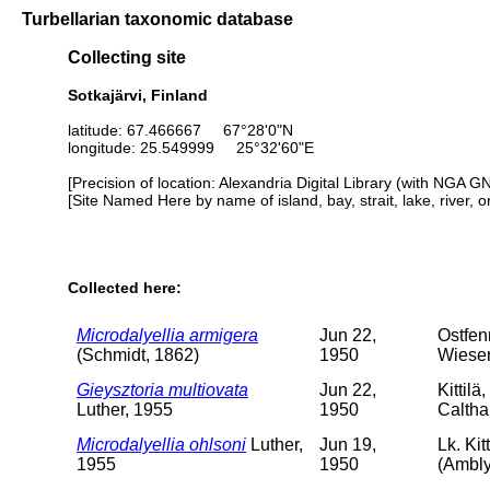
Turbellarian taxonomic database
Collecting site
Sotkajärvi, Finland
latitude: 67.466667 67°28'0"N
longitude: 25.549999 25°32'60"E
[Precision of location: Alexandria Digital Library (with NGA G
[Site Named Here by name of island, bay, strait, lake, river, 
Collected here:
Microdalyellia armigera
Jun 22,
Ostfen
(Schmidt, 1862)
1950
Wiesen
Gieysztoria multiovata
Jun 22,
Kittil
Luther, 1955
1950
Caltha
Microdalyellia ohlsoni
Luther,
Jun 19,
Lk. Ki
1955
1950
(Ambly