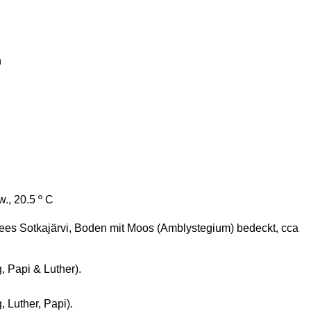
n
w., 20.5 º C
Sees Sotkajärvi, Boden mit Moos (Amblystegium) bedeckt, cca
, Papi & Luther).
, Luther, Papi).