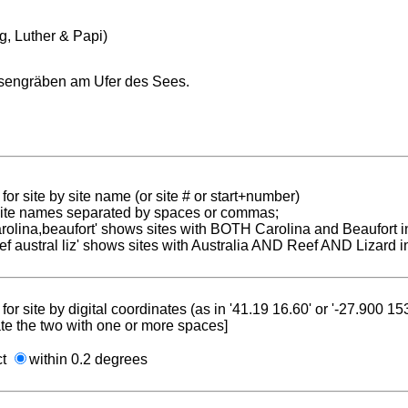
ng, Luther & Papi)
sengräben am Ufer des Sees.
for site by site name (or site # or start+number)
 site names separated by spaces or commas;
carolina,beaufort' shows sites with BOTH Carolina and Beaufort i
reef austral liz' shows sites with Australia AND Reef AND Lizard i
for site by digital coordinates (as in '41.19 16.60' or '-27.900 1
te the two with one or more spaces]
ct
within 0.2 degrees