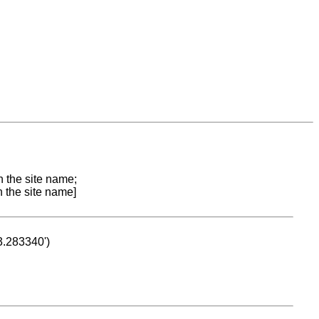
n the site name;
n the site name]
53.283340')