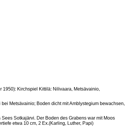
950): Kirchspiel Kittilä: Nilivaara, Metsävainio,
vi bei Metsävainio; Boden dicht mit Amblystegium bewachsen,
des Sees Sotkajärvi. Der Boden des Grabens war mit Moos
tiefe etwa 10 cm, 2 Ex.(Karling, Luther, Papi)