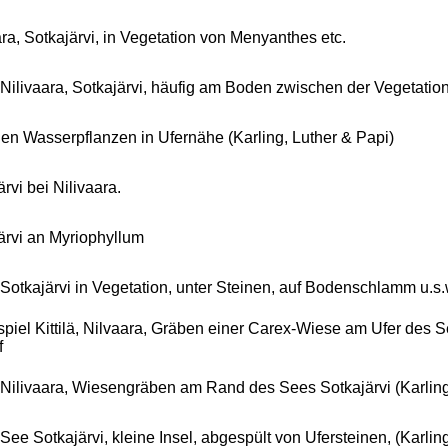
ara, Sotkajärvi, in Vegetation von Menyanthes etc.
ä: Nilivaara, Sotkajärvi, häufig am Boden zwischen der Vegetatio
en Wasserpflanzen in Ufernähe (Karling, Luther & Papi)
rvi bei Nilivaara.
ärvi an Myriophyllum
ä: Sotkajärvi in Vegetation, unter Steinen, auf Bodenschlamm u.s.
spiel Kittilä, Nilvaara, Gräben einer Carex-Wiese am Ufer des 
f
ä, Nilivaara, Wiesengräben am Rand des Sees Sotkajärvi (Karling
, See Sotkajärvi, kleine Insel, abgespült von Ufersteinen, (Karling