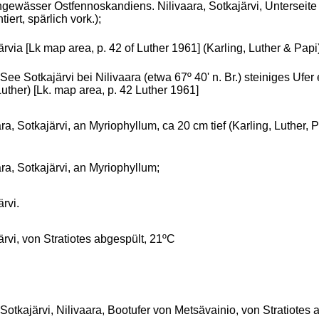
gewässer Ostfennoskandiens. Nilivaara, Sotkajärvi, Unterseite 
iert, spärlich vork.);
rvia [Lk map area, p. 42 of Luther 1961] (Karling, Luther & Papi)
, See Sotkajärvi bei Nilivaara (etwa 67º 40' n. Br.) steiniges Ufe
Luther) [Lk. map area, p. 42 Luther 1961]
ra, Sotkajärvi, an Myriophyllum, ca 20 cm tief (Karling, Luther, P
ara, Sotkajärvi, an Myriophyllum;
rvi.
ärvi, von Stratiotes abgespült, 21ºC
, Sotkajärvi, Nilivaara, Bootufer von Metsävainio, von Stratiotes 