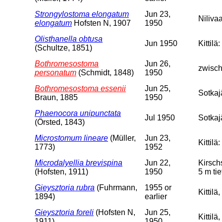
Strongylostoma elongatum
Jun 23,
Niliva
elongatum
Hofsten N, 1907
1950
Olisthanella obtusa
Jun 1950
Kittil
(Schultze, 1851)
Bothromesostoma
Jun 26,
zwisch
personatum
(Schmidt, 1848)
1950
Bothromesostoma essenii
Jun 25,
Sotkajä
Braun, 1885
1950
Phaenocora unipunctata
Jul 1950
Sotkaj
(Örsted, 1843)
Microstomum lineare
(Müller,
Jun 23,
Kittil
1773)
1952
Microdalyellia brevispina
Jun 22,
Kirsch
(Hofsten, 1911)
1950
5 m tie
Gieysztoria rubra
(Fuhrmann,
1955 or
Kittil
1894)
earlier
Gieysztoria foreli
(Hofsten N,
Jun 25,
Kittilä
1911)
1950