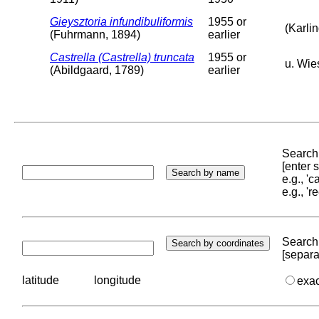
Gieysztoria infundibuliformis
1955 or
(Karli
(Fuhrmann, 1894)
earlier
Castrella (Castrella) truncata
1955 or
u. Wie
(Abildgaard, 1789)
earlier
Search 
[enter
e.g., '
e.g., '
Search 
[separa
latitude
longitude
exa