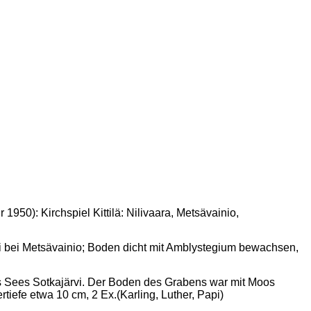
950): Kirchspiel Kittilä: Nilivaara, Metsävainio,
vi bei Metsävainio; Boden dicht mit Amblystegium bewachsen,
des Sees Sotkajärvi. Der Boden des Grabens war mit Moos
tiefe etwa 10 cm, 2 Ex.(Karling, Luther, Papi)