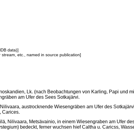
NDB data)]
or stream, etc., named in source publication]
noskandien, Lk. (nach Beobachtungen von Karling, Papi und mir 1
gräben am Ufer des Sees Sotkajärvi.
ä, Nilivaara, austrocknende Wiesengräben am Ufer des Sotkajär
, Carices.
ttilä, Nilivaara, Metsävainio, in einem Wiesengraben am Ufer 
stegium) bedeckt, ferner wuchsen hief Caltha u. Caricss, Wasser