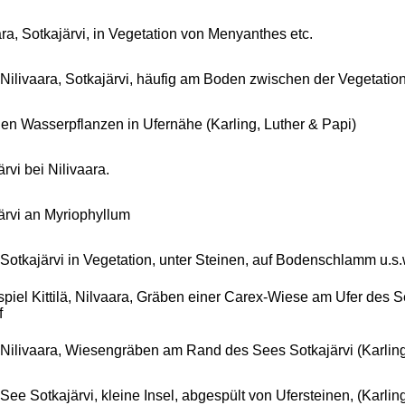
ara, Sotkajärvi, in Vegetation von Menyanthes etc.
ä: Nilivaara, Sotkajärvi, häufig am Boden zwischen der Vegetatio
en Wasserpflanzen in Ufernähe (Karling, Luther & Papi)
rvi bei Nilivaara.
ärvi an Myriophyllum
ä: Sotkajärvi in Vegetation, unter Steinen, auf Bodenschlamm u.s.
spiel Kittilä, Nilvaara, Gräben einer Carex-Wiese am Ufer des 
f
ä, Nilivaara, Wiesengräben am Rand des Sees Sotkajärvi (Karling
, See Sotkajärvi, kleine Insel, abgespült von Ufersteinen, (Karling