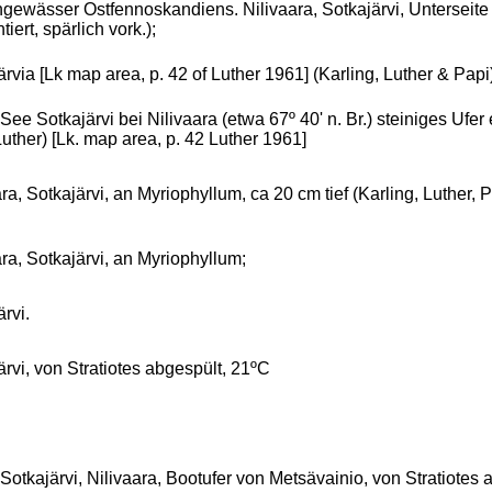
gewässer Ostfennoskandiens. Nilivaara, Sotkajärvi, Unterseite 
iert, spärlich vork.);
rvia [Lk map area, p. 42 of Luther 1961] (Karling, Luther & Papi)
, See Sotkajärvi bei Nilivaara (etwa 67º 40' n. Br.) steiniges Ufe
Luther) [Lk. map area, p. 42 Luther 1961]
ra, Sotkajärvi, an Myriophyllum, ca 20 cm tief (Karling, Luther, P
ara, Sotkajärvi, an Myriophyllum;
rvi.
ärvi, von Stratiotes abgespült, 21ºC
, Sotkajärvi, Nilivaara, Bootufer von Metsävainio, von Stratiotes 