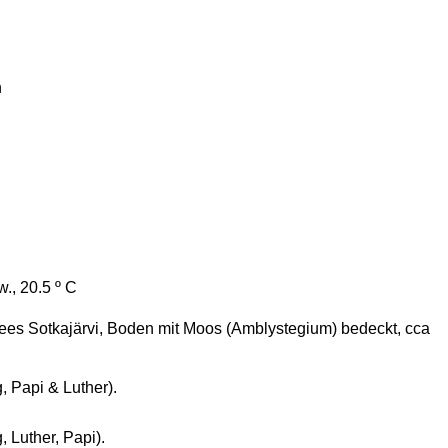
n
w., 20.5 º C
Sees Sotkajärvi, Boden mit Moos (Amblystegium) bedeckt, cca
, Papi & Luther).
, Luther, Papi).