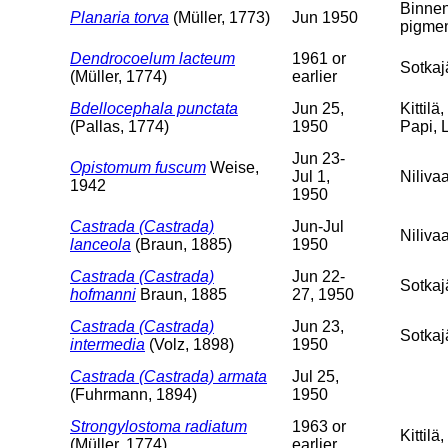
Binnen
Planaria torva
(Müller, 1773)
Jun 1950
pigment
Dendrocoelum lacteum
1961 or
Sotkajä
(Müller, 1774)
earlier
Bdellocephala punctata
Jun 25,
Kittilä
(Pallas, 1774)
1950
Papi, 
Jun 23-
Opistomum fuscum
Weise,
Jul 1,
Nilivaa
1942
1950
Castrada (Castrada)
Jun-Jul
Niliva
lanceola
(Braun, 1885)
1950
Castrada (Castrada)
Jun 22-
Sotkajä
hofmanni
Braun, 1885
27, 1950
Castrada (Castrada)
Jun 23,
Sotkaj
intermedia
(Volz, 1898)
1950
Castrada (Castrada) armata
Jul 25,
(Fuhrmann, 1894)
1950
Strongylostoma radiatum
1963 or
Kittilä
(Müller, 1774)
earlier