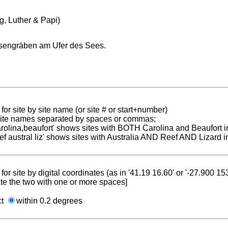
ng, Luther & Papi)
sengräben am Ufer des Sees.
for site by site name (or site # or start+number)
 site names separated by spaces or commas;
carolina,beaufort' shows sites with BOTH Carolina and Beaufort i
reef austral liz' shows sites with Australia AND Reef AND Lizard i
for site by digital coordinates (as in '41.19 16.60' or '-27.900 1
te the two with one or more spaces]
ct
within 0.2 degrees