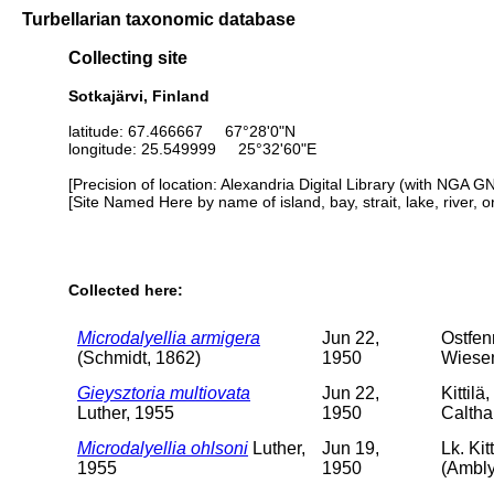
Turbellarian taxonomic database
Collecting site
Sotkajärvi, Finland
latitude: 67.466667 67°28'0"N
longitude: 25.549999 25°32'60"E
[Precision of location: Alexandria Digital Library (with NGA G
[Site Named Here by name of island, bay, strait, lake, river, 
Collected here:
Microdalyellia armigera
Jun 22,
Ostfen
(Schmidt, 1862)
1950
Wiesen
Gieysztoria multiovata
Jun 22,
Kittil
Luther, 1955
1950
Caltha
Microdalyellia ohlsoni
Luther,
Jun 19,
Lk. Ki
1955
1950
(Ambly