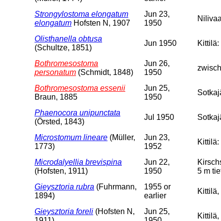
Strongylostoma elongatum
Jun 23,
Niliva
elongatum
Hofsten N, 1907
1950
Olisthanella obtusa
Jun 1950
Kittil
(Schultze, 1851)
Bothromesostoma
Jun 26,
zwisch
personatum
(Schmidt, 1848)
1950
Bothromesostoma essenii
Jun 25,
Sotkajä
Braun, 1885
1950
Phaenocora unipunctata
Jul 1950
Sotkaj
(Örsted, 1843)
Microstomum lineare
(Müller,
Jun 23,
Kittil
1773)
1952
Microdalyellia brevispina
Jun 22,
Kirsch
(Hofsten, 1911)
1950
5 m tie
Gieysztoria rubra
(Fuhrmann,
1955 or
Kittil
1894)
earlier
Gieysztoria foreli
(Hofsten N,
Jun 25,
Kittilä
1911)
1950