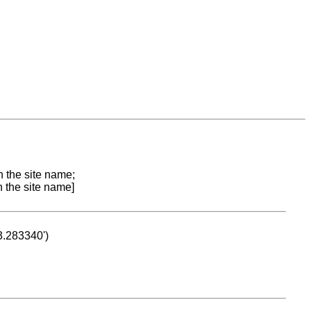
n the site name;
n the site name]
53.283340')