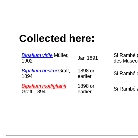
Collected here:
Bipalium virile
Müller,
Si Rambé (
Jan 1891
1902
des Museo 
Bipalium gestroi
Graff,
1898 or
Si Rambé a
1894
earlier
Bipalium modiglianii
1898 or
Si Rambé a
Graff, 1894
earlier