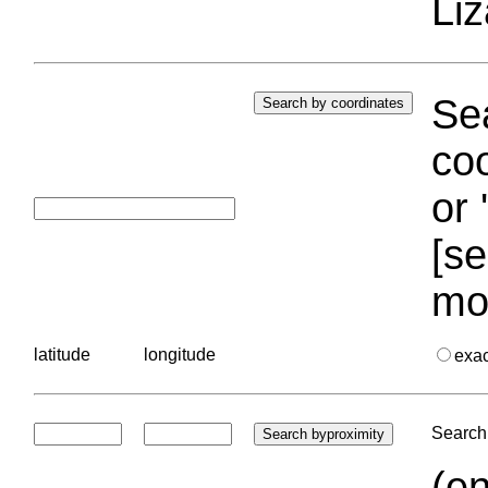
Liz
Sea
coo
or 
[se
mo
latitude
longitude
exa
Search 
(en