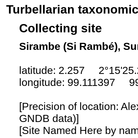
Turbellarian taxonomi
Collecting site
Sirambe (Si Rambé), Su
latitude: 2.257 2°15'25
longitude: 99.111397 9
[Precision of location: Al
GNDB data)]
[Site Named Here by name o