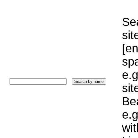
Sea
sit
[e
sp
e.g
si
Bea
e.g
wi