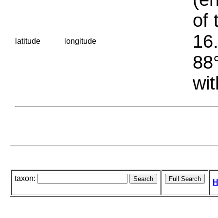
of 
16.
latitude
longitude
88°
wit
taxon:
H