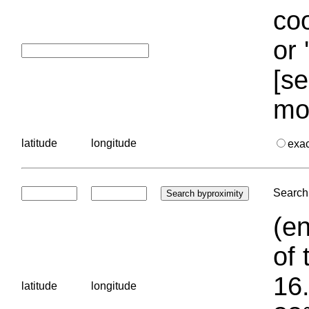
coo
or 
[se
mo
latitude
longitude
exa
Search 
(en
of 
16.
latitude
longitude