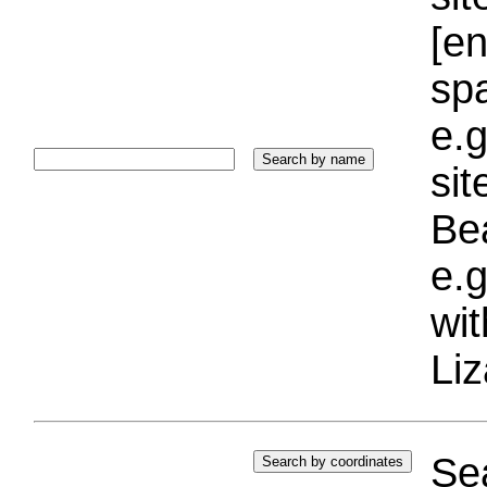
[e
sp
e.g
si
Bea
e.g
wi
Liz
Sea