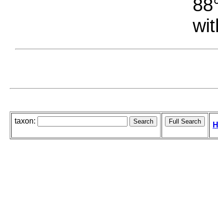
88°
wit
taxon:
H