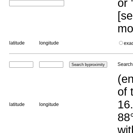
or 
[se
mo
latitude
longitude
exa
Search 
(en
of 
16.
latitude
longitude
88°
wit