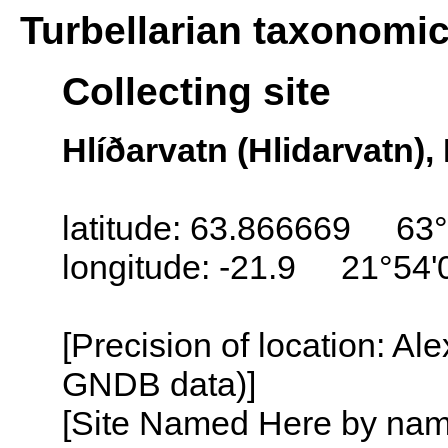
Turbellarian taxonomi
Collecting site
Hlíðarvatn (Hlidarvatn),
latitude: 63.866669 63°
longitude: -21.9 21°54
[Precision of location: Al
GNDB data)]
[Site Named Here by name o