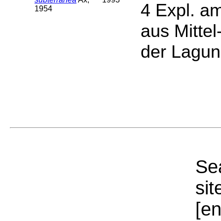
4 Expl. a
1954
aus Mitte
der Lagun
Sea
sit
[e