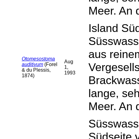
Meer. An 
Island Sü
Süsswasse
aus reinem
Otomesostoma
Aug
Vergesells
auditivum
(Forel
1,
& du Plessis,
1993
1874)
Brackwass
lange, se
Meer. An 
Süsswasse
Südseite 