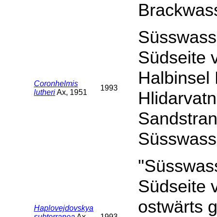
Brackwas
Süsswasse
Südseite 
Halbinsel
Coronhelmis
1993
lutheri
Ax, 1951
Hlidarvatn
Sandstran
Süsswass
"Süsswass
Südseite 
ostwärts g
Haplovejdovskya
subterranea
Ax,
1993