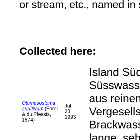
or stream, etc., named in 
Collected here:
Island Sü
Süsswasse
aus reinem
Otomesostoma
Jul
Vergesells
auditivum
(Forel
23,
& du Plessis,
1993
1874)
Brackwass
lange, se