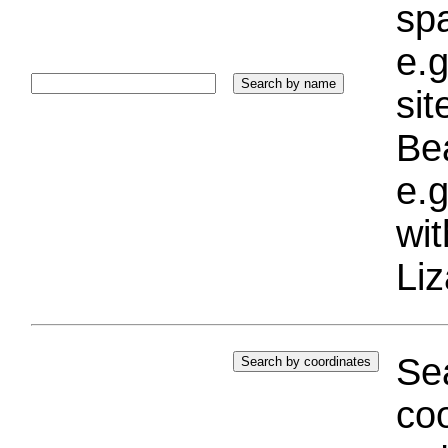
sp
e.g
si
Bea
e.g
wi
Liz
Sea
coo