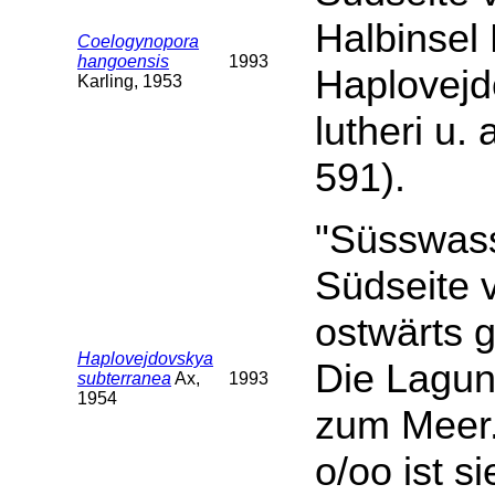
Halbinsel 
Coelogynopora
hangoensis
1993
Haplovejd
Karling, 1953
lutheri u.
591).
"Süsswass
Südseite 
ostwärts g
Haplovejdovskya
Die Lagun
subterranea
Ax,
1993
1954
zum Meer.
o/oo ist 