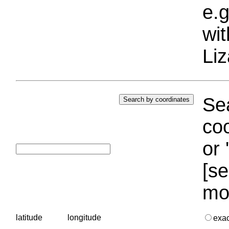
e.g
wi
Liz
Sea
coo
or 
[se
mo
latitude
longitude
exa