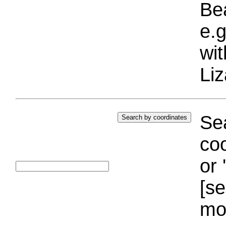
Bea
e.g
wi
Liz
Sea
coo
or 
[se
mo