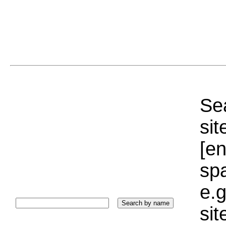
Sea
sit
[e
sp
e.g
si