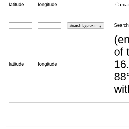
latitude
longitude
exa
Search 
(en
of 
16.
latitude
longitude
88°
wit