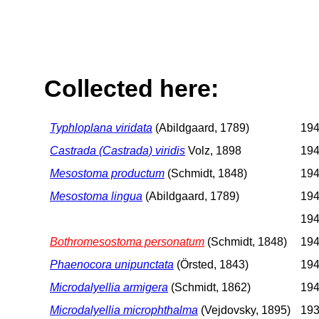
Collected here:
Typhloplana viridata
(Abildgaard, 1789)
194
Castrada (Castrada) viridis
Volz, 1898
194
Mesostoma productum
(Schmidt, 1848)
194
Mesostoma lingua
(Abildgaard, 1789)
194
194
Bothromesostoma personatum
(Schmidt, 1848)
194
Phaenocora unipunctata
(Örsted, 1843)
194
Microdalyellia armigera
(Schmidt, 1862)
194
Microdalyellia microphthalma
(Vejdovsky, 1895)
193