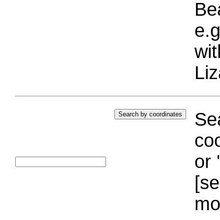
Bea
e.g
wi
Liz
Sea
coo
or 
[se
mo