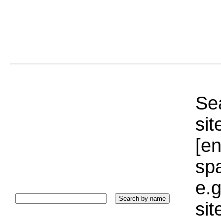
Sea
sit
[e
sp
e.g
si