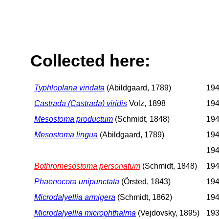
Collected here:
Typhloplana viridata
(Abildgaard, 1789)
194
Castrada (Castrada) viridis
Volz, 1898
194
Mesostoma productum
(Schmidt, 1848)
194
Mesostoma lingua
(Abildgaard, 1789)
194
194
Bothromesostoma personatum
(Schmidt, 1848)
194
Phaenocora unipunctata
(Örsted, 1843)
194
Microdalyellia armigera
(Schmidt, 1862)
194
Microdalyellia microphthalma
(Vejdovsky, 1895)
193