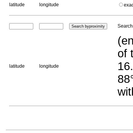
latitude
longitude
exa
Search 
(en
of 
16.
latitude
longitude
88°
wit