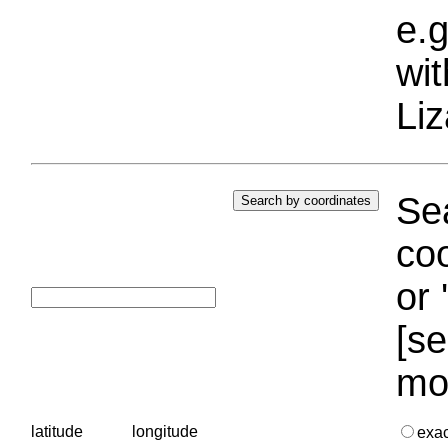
e.g
wi
Liz
Sea
coo
or 
[se
mo
latitude
longitude
exa