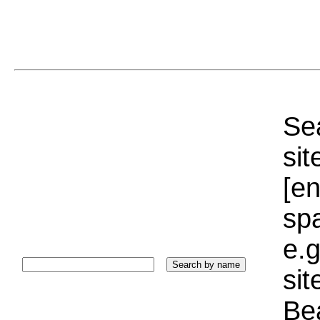
Sea
sit
[e
sp
e.g
si
Bea