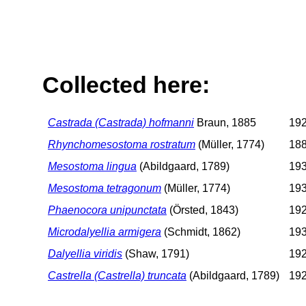
Collected here:
Castrada (Castrada) hofmanni
Braun, 1885
192
Rhynchomesostoma rostratum
(Müller, 1774)
188
Mesostoma lingua
(Abildgaard, 1789)
193
Mesostoma tetragonum
(Müller, 1774)
193
Phaenocora unipunctata
(Örsted, 1843)
192
Microdalyellia armigera
(Schmidt, 1862)
193
Dalyellia viridis
(Shaw, 1791)
192
Castrella (Castrella) truncata
(Abildgaard, 1789)
192