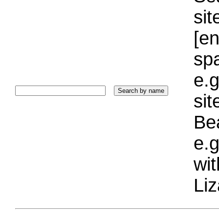
sit
[e
sp
e.g
si
Bea
e.g
wi
Liz