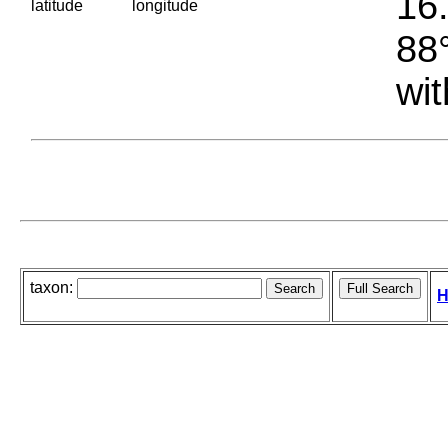
16.
latitude
longitude
88°
wit
taxon:
H