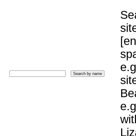
Sea
sit
[e
sp
e.g
si
Bea
e.g
wi
Liz