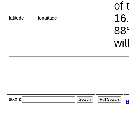
of 
16.
latitude
longitude
88°
wit
taxon:
H