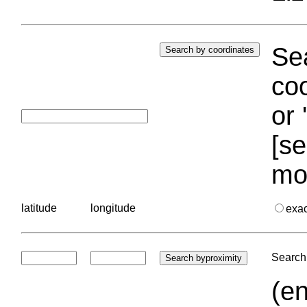
Sea
coo
or 
[se
mo
latitude
longitude
exa
Search 
(en