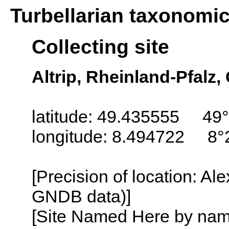
Turbellarian taxonomi
Collecting site
Altrip, Rheinland-Pfalz
latitude: 49.435555 49°
longitude: 8.494722 8°
[Precision of location: Al
GNDB data)]
[Site Named Here by name o