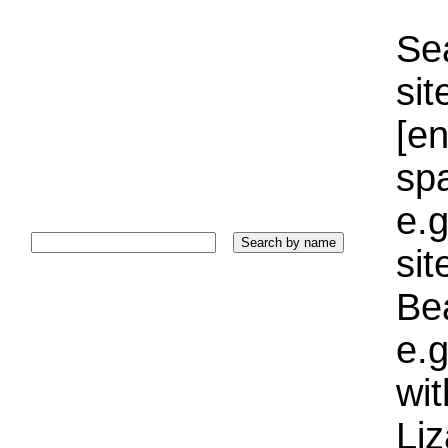
Sea
sit
[e
sp
e.g
si
Bea
e.g
wi
Liz