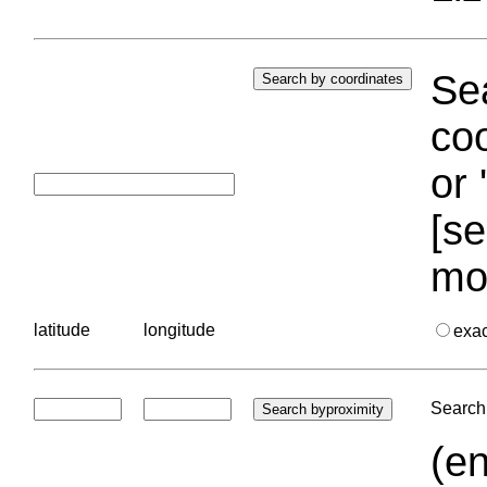
Sea
coo
or 
[se
mo
latitude
longitude
exa
Search 
(en