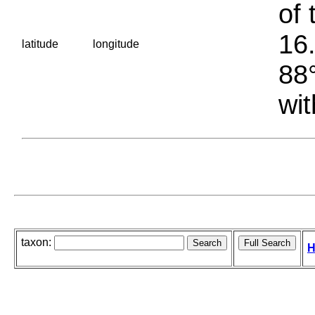
of 
16.
latitude
longitude
88°
wit
taxon:
H