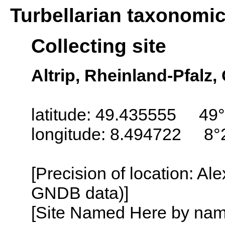
Turbellarian taxonomi
Collecting site
Altrip, Rheinland-Pfalz
latitude: 49.435555 49°
longitude: 8.494722 8°
[Precision of location: Al
GNDB data)]
[Site Named Here by name o