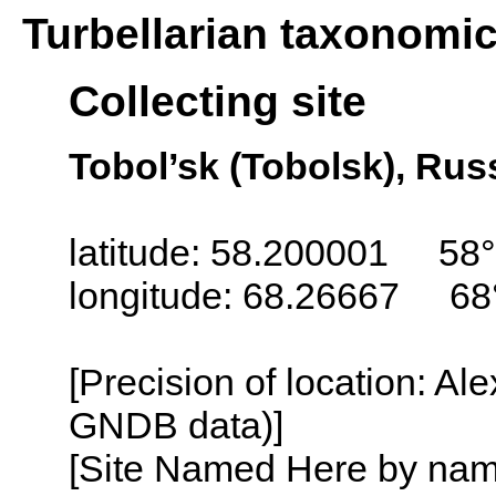
Turbellarian taxonomi
Collecting site
Tobol’sk (Tobolsk), Rus
latitude: 58.200001 58°
longitude: 68.26667 68
[Precision of location: Al
GNDB data)]
[Site Named Here by name o