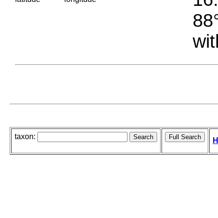
88°
wit
taxon:
H