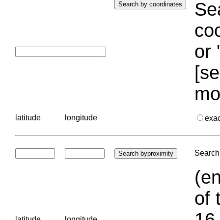
Sea
coo
or 
[se
mo
latitude
longitude
exa
Search 
(en
of 
16.
latitude
longitude