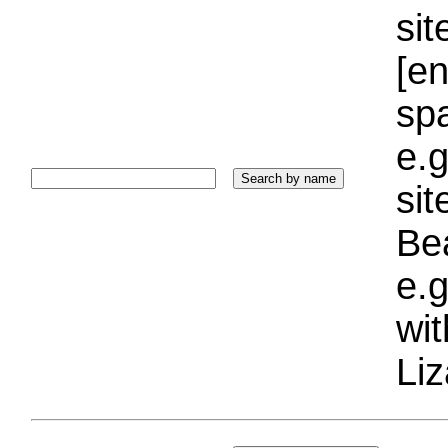
sit
[e
sp
e.g
si
Bea
e.g
wi
Liz