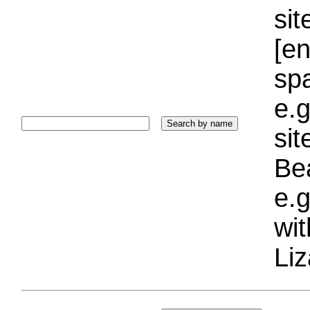
sit
[e
sp
e.g
si
Bea
e.g
wi
Liz