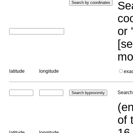
Sea
coo
or 
[se
mo
latitude
longitude
exa
Search 
(en
of 
16.
latitude
longitude