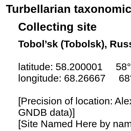
Turbellarian taxonomi
Collecting site
Tobol’sk (Tobolsk), Rus
latitude: 58.200001 58°
longitude: 68.26667 68
[Precision of location: Al
GNDB data)]
[Site Named Here by name o