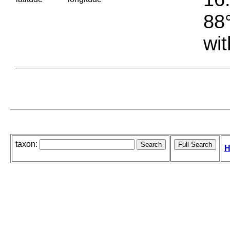
88°
wit
taxon:
H