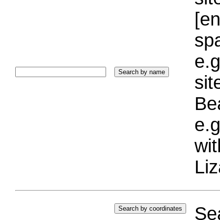
[e
sp
e.g
si
Bea
e.g
wi
Liz
Sea