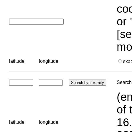
coo
or 
[se
mo
latitude
longitude
exa
Search 
(en
of 
16.
latitude
longitude