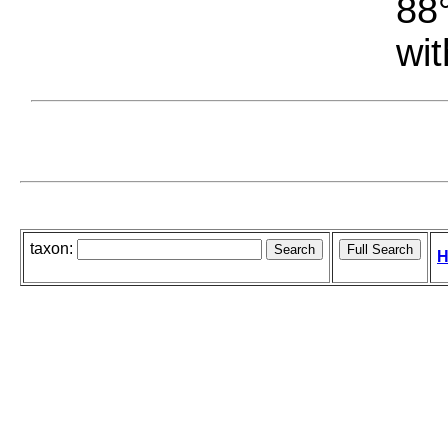
88°
wit
taxon:
H