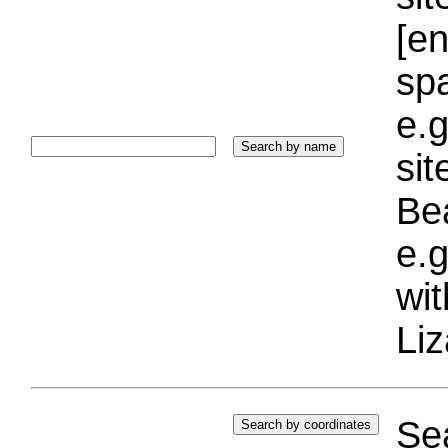
[e
sp
e.g
si
Bea
e.g
wi
Liz
Sea