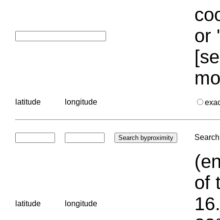
coo
or 
[se
mo
latitude
longitude
exa
Search 
(en
of 
16.
latitude
longitude