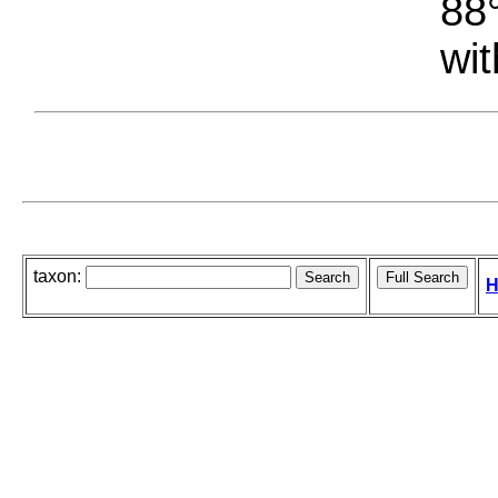
88°
wit
taxon:
H