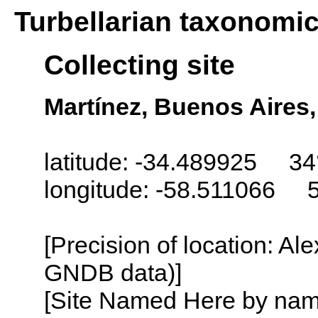
Turbellarian taxonomi
Collecting site
Martínez, Buenos Aires,
latitude: -34.489925 34
longitude: -58.511066 
[Precision of location: Al
GNDB data)]
[Site Named Here by name o