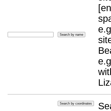
[e
sp
e.g
si
Bea
e.g
wi
Liz
Sea