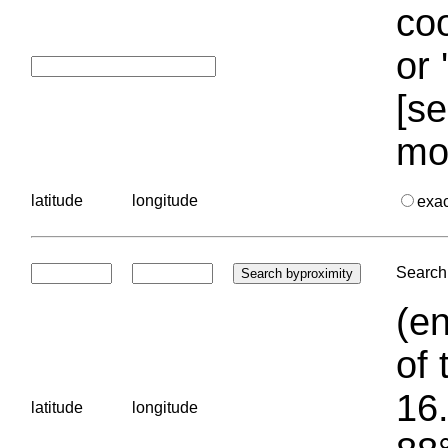
coo
or 
[se
mo
latitude
longitude
exa
Search 
(en
of 
16.
latitude
longitude