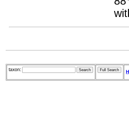
88°
wit
taxon:
H