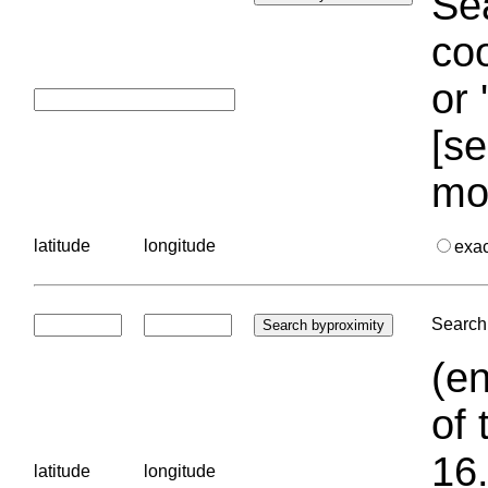
Sea
coo
or 
[se
mo
latitude
longitude
exa
Search 
(en
of 
16.
latitude
longitude