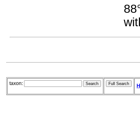
88°
wit
taxon:
H