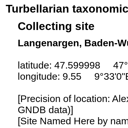
Turbellarian taxonomi
Collecting site
Langenargen, Baden-W
latitude: 47.599998 47°
longitude: 9.55 9°33'0"
[Precision of location: Al
GNDB data)]
[Site Named Here by name o