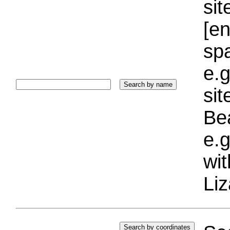
sit
[e
sp
e.g
si
Bea
e.g
wi
Liz