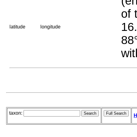
(en
of 
16.
latitude
longitude
88°
wit
taxon:
H