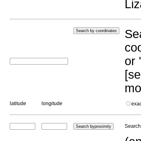
Liz
Sea
coo
or 
[se
mo
latitude
longitude
exa
Search 