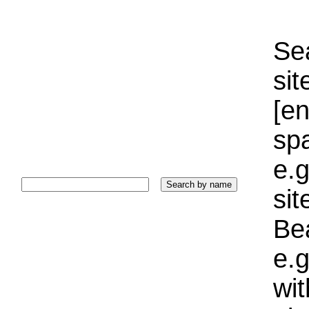
Sea
sit
[e
sp
e.g
si
Bea
e.g
wi