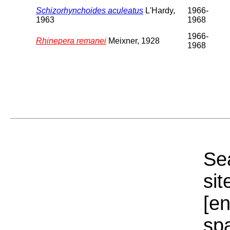
Schizorhynchoides aculeatus
L'Hardy,
1966-
1963
1968
1966-
Rhinepera remanei
Meixner, 1928
1968
Sea
sit
[e
sp