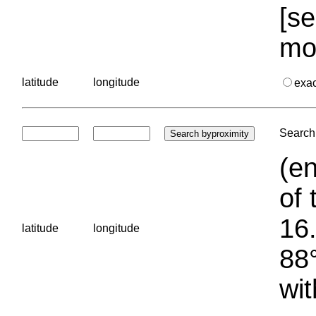
[se
mo
latitude
longitude
exa
Search 
(en
of 
16.
latitude
longitude
88°
wit