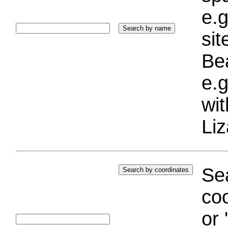
e.g
si
Bea
e.g
wi
Liz
Sea
coo
or 