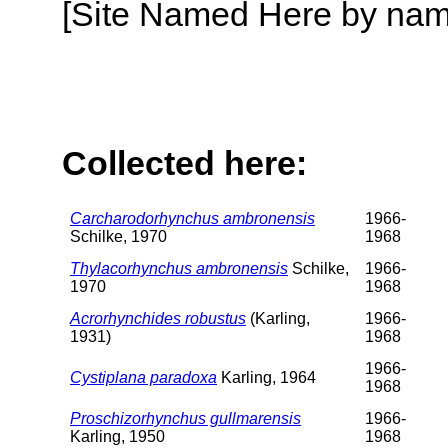
[Site Named Here by name o
Collected here:
Carcharodorhynchus ambronensis
1966-
Schilke, 1970
1968
Thylacorhynchus ambronensis
Schilke,
1966-
1970
1968
Acrorhynchides robustus
(Karling,
1966-
1931)
1968
1966-
Cystiplana paradoxa
Karling, 1964
1968
Proschizorhynchus gullmarensis
1966-
Karling, 1950
1968