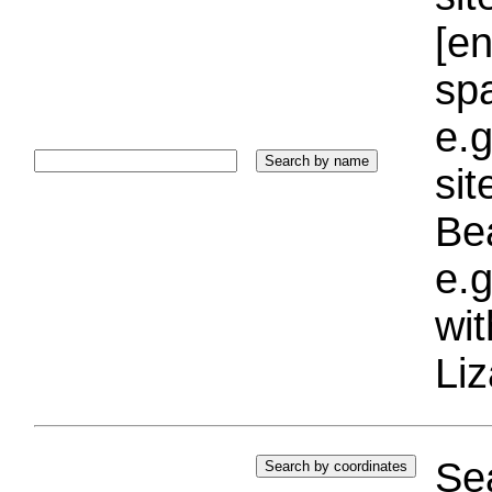
[e
sp
e.g
si
Bea
e.g
wi
Liz
Sea