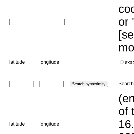
coo
or 
[se
mo
latitude
longitude
exa
Search 
(en
of 
16.
latitude
longitude