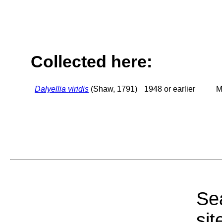
Collected here:
Dalyellia viridis
(Shaw, 1791)
1948 or earlier
M
Sea
sit