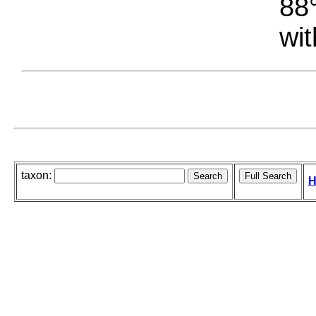
88°
wit
taxon:
H