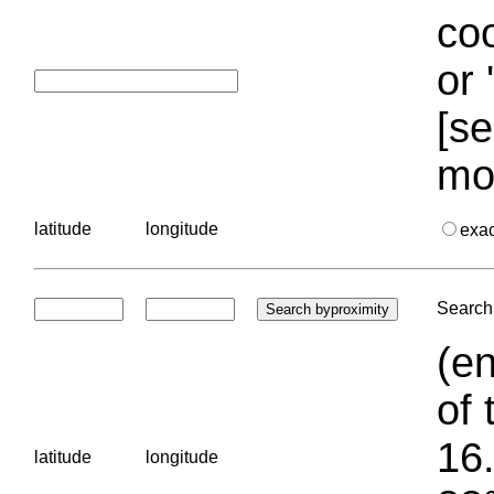
coo
or 
[se
mo
latitude
longitude
exa
Search 
(en
of 
16.
latitude
longitude