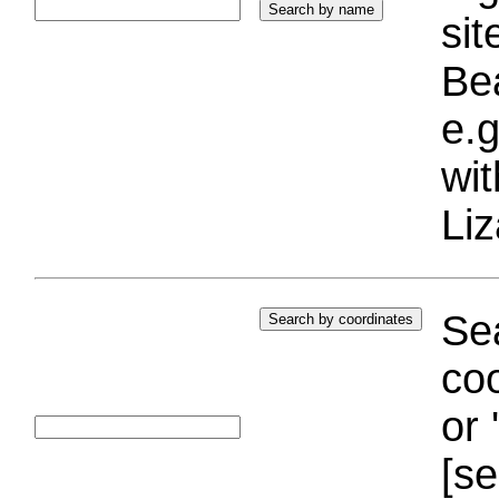
si
Bea
e.g
wi
Liz
Sea
coo
or 
[se