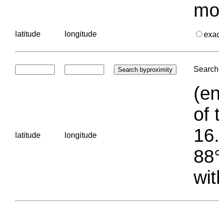
mo
latitude
longitude
exa
Search 
(en
of 
16.
latitude
longitude
88°
wit