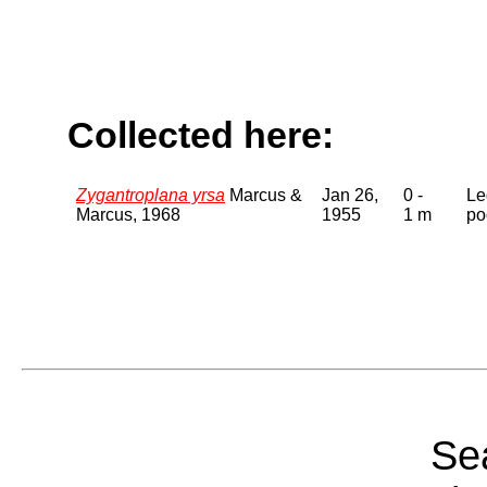
Collected here:
Zygantroplana yrsa
Marcus &
Jan 26,
0 -
Le
Marcus, 1968
1955
1 m
po
Sea