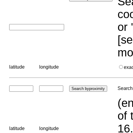
Sea
coo
or 
[se
mo
latitude
longitude
exa
Search 
(en
of 
16.
latitude
longitude