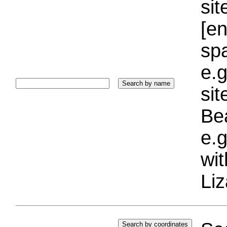
sit
[e
sp
e.g
si
Bea
e.g
wi
Liz