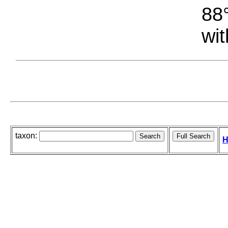
88°
wit
taxon:
H