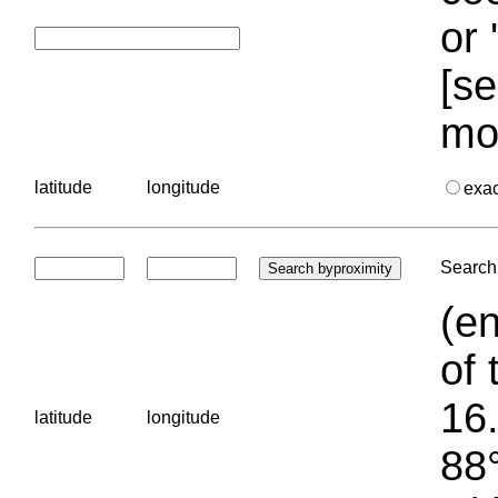
or 
[se
mo
latitude
longitude
exa
Search 
(en
of 
16.
latitude
longitude
88°