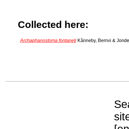
Collected here:
Archaphanostoma fontaneti
Kånneby, Bernvi & Jonde
Sea
sit
[e