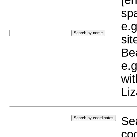
sp
e.g
si
Bea
e.g
wi
Liz
Sea
coo