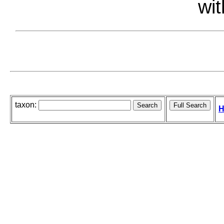
wit
taxon:
H