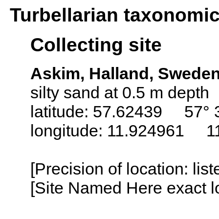
Turbellarian taxonomi
Collecting site
Askim, Halland, Swede
silty sand at 0.5 m depth
latitude: 57.62439 57° 3
longitude: 11.924961 11
[Precision of location: lis
[Site Named Here exact lo