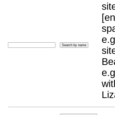
sit
[e
sp
e.g
si
Bea
e.g
wi
Liz