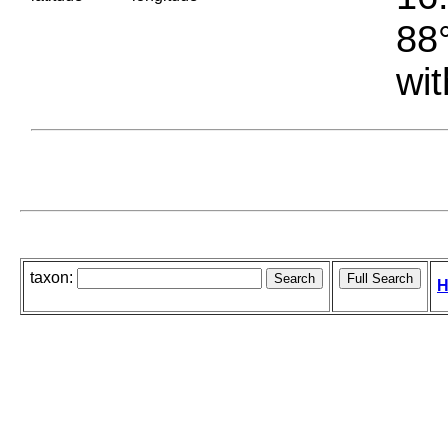
88°
wit
taxon:
H