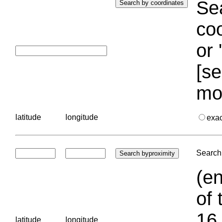
Sea
coo
or 
[se
mo
latitude
longitude
exa
Search 
(en
of 
16.
latitude
longitude