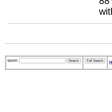
88°
wit
taxon:
H