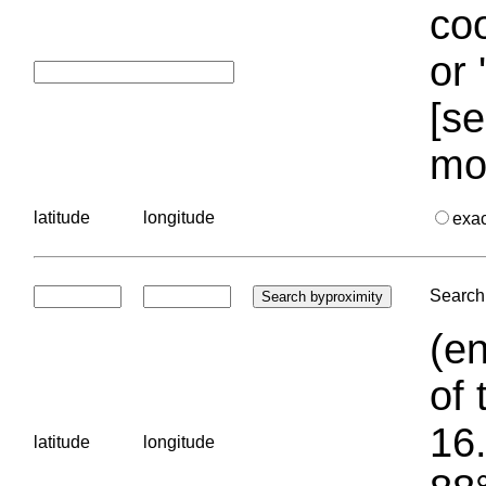
coo
or 
[se
mo
latitude
longitude
exa
Search 
(en
of 
16.
latitude
longitude