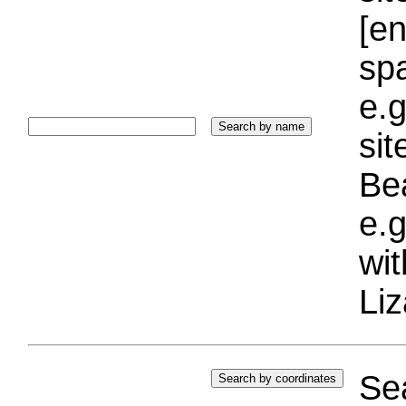
[e
sp
e.g
si
Bea
e.g
wi
Liz
Sea