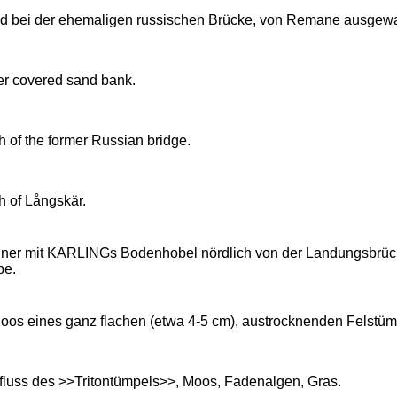
d bei der ehemaligen russischen Brücke, von Remane ausgewas
er covered sand bank.
h of the former Russian bridge.
h of Långskär.
einer mit KARLINGs Bodenhobel nördlich von der Landungsbrü
be.
Moos eines ganz flachen (etwa 4-5 cm), austrocknenden Felstümp
fluss des >>Tritontümpels>>, Moos, Fadenalgen, Gras.