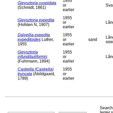
1955
Gieysztoria cuspidata
or
Sva
(Schmidt, 1861)
earlier
1955
Gieysztoria expedita
or
Lån
(Hofsten N, 1907)
earlier
Dalyellia expedita
1955
Lån
expeditoides
Luther,
or
sand
sow
1955
earlier
Gieysztoria
1955
infundibuliformis
or
Lån
(Fuhrmann, 1894)
earlier
Castrella (Castrella)
1955
truncata
(Abildgaard,
or
1789)
earlier
Search 
[enter