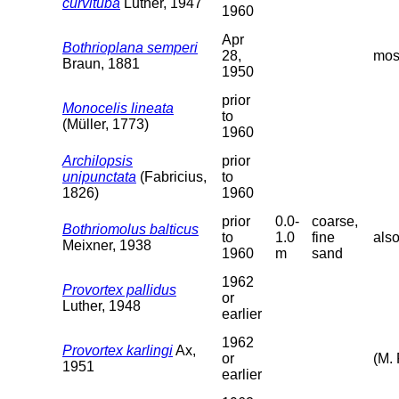
curvituba
Luther, 1947
1960
Apr
Bothrioplana semperi
28,
moss
Braun, 1881
1950
prior
Monocelis lineata
to
(Müller, 1773)
1960
Archilopsis
prior
unipunctata
(Fabricius,
to
1826)
1960
prior
0.0-
coarse,
Bothriomolus balticus
to
1.0
fine
als
Meixner, 1938
1960
m
sand
1962
Provortex pallidus
or
Luther, 1948
earlier
1962
Provortex karlingi
Ax,
or
(M. 
1951
earlier