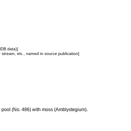
NDB data)]
or stream, etc., named in source publication]
k pool (No. 486) with moss (Amblystegium).