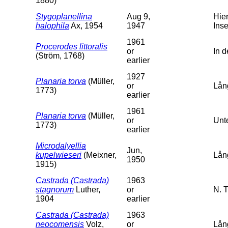
1880)
Stygoplanellina
Aug 9,
Hie
halophila
Ax, 1954
1947
Ins
1961
Procerodes littoralis
or
In 
(Ström, 1768)
earlier
1927
Planaria torva
(Müller,
or
Lån
1773)
earlier
1961
Planaria torva
(Müller,
or
Unt
1773)
earlier
Microdalyellia
Jun,
kupelwieseri
(Meixner,
Lån
1950
1915)
Castrada (Castrada)
1963
stagnorum
Luther,
or
N. 
1904
earlier
Castrada (Castrada)
1963
neocomensis
Volz,
or
Lån