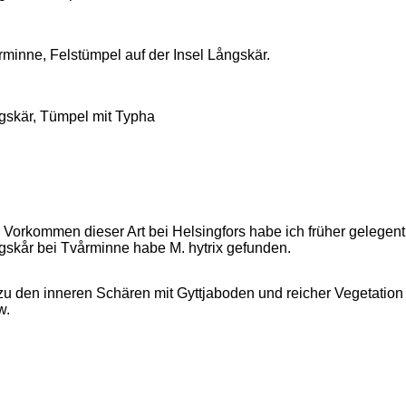
rminne, Felstümpel auf der Insel Långskär.
gskär, Tümpel mit Typha
Vorkommen dieser Art bei Helsingfors habe ich früher gelegentl
gskår bei Tvårminne habe M. hytrix gefunden.
 zu den inneren Schären mit Gyttjaboden und reicher Vegetation
w.