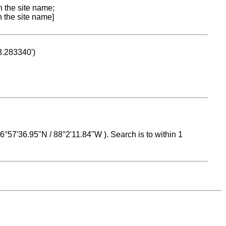
n the site name;
n the site name]
53.283340')
 16°57'36.95"N / 88°2'11.84"W ). Search is to within 1