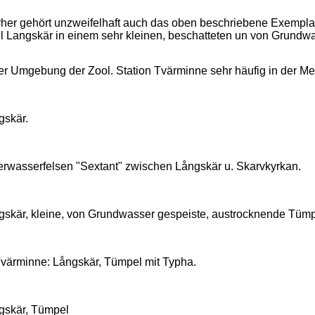
rher gehört unzweifelhaft auch das oben beschriebene Exemplar
el Langskär in einem sehr kleinen, beschatteten un von Grundw
der Umgebung der Zool. Station Tvärminne sehr häufig in der 
gskär.
erwasserfelsen "Sextant" zwischen Långskär u. Skarvkyrkan.
gskär, kleine, von Grundwasser gespeiste, austrocknende Tümpe
Tvärminne: Långskär, Tümpel mit Typha.
gskär, Tümpel