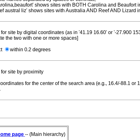
carolina,beaufort' shows sites with BOTH Carolina and Beaufort i
reef austral liz' shows sites with Australia AND Reef AND Lizard i
for site by digital coordinates (as in '41.19 16.60' or '-27.900 1
te the two with one or more spaces]
ct
within 0.2 degrees
for site by proximity
coordinates for the center of the search area (e.g., 16.4/-88.1 or
.
ome page
-- (Main hierarchy)