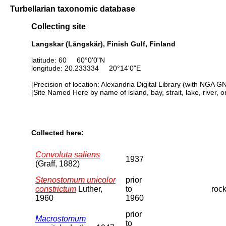
Turbellarian taxonomic database
Collecting site
Langskar (Långskär), Finish Gulf, Finland
latitude: 60 60°0'0"N
longitude: 20.233334 20°14'0"E
[Precision of location: Alexandria Digital Library (with NGA G
[Site Named Here by name of island, bay, strait, lake, river, 
Collected here:
Convoluta saliens
1937
(Graff, 1882)
Stenostomum unicolor
prior
constrictum
Luther,
to
roc
1960
1960
prior
Macrostomum
to