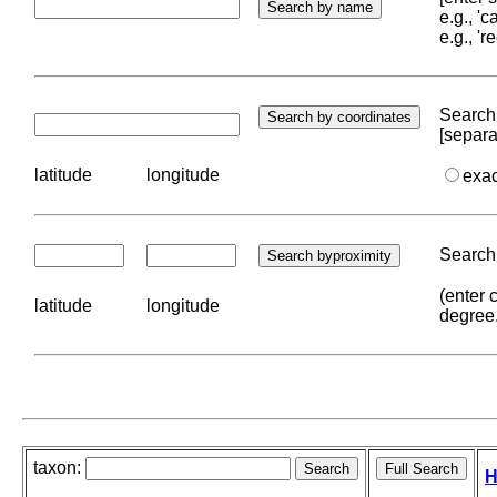
e.g., '
e.g., '
Search 
[separa
latitude
longitude
exa
Search 
(enter 
latitude
longitude
degree
taxon:
H