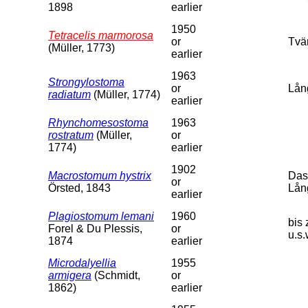
1898
earlier
1950
Tetracelis marmorosa
or
Tvä
(Müller, 1773)
earlier
1963
Strongylostoma
or
Lån
radiatum
(Müller, 1774)
earlier
Rhynchomesostoma
1963
rostratum
(Müller,
or
1774)
earlier
1902
Macrostomum hystrix
Das 
or
Örsted, 1843
Lån
earlier
Plagiostomum lemani
1960
bis
Forel & Du Plessis,
or
u.s.
1874
earlier
Microdalyellia
1955
armigera
(Schmidt,
or
1862)
earlier