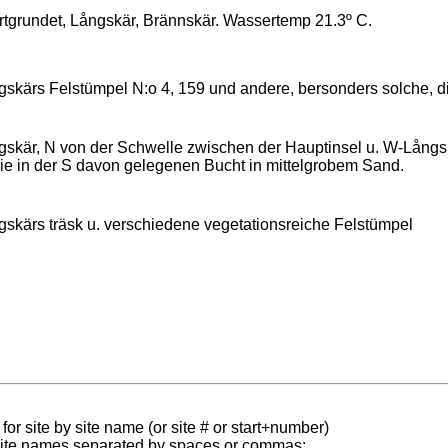
rtgrundet, Långskär, Brännskär. Wassertemp 21.3º C.
gskärs Felstümpel N:o 4, 159 und andere, bersonders solche, 
gskär, N von der Schwelle zwischen der Hauptinsel u. W-Långs
ie in der S davon gelegenen Bucht in mittelgrobem Sand.
gskärs träsk u. verschiedene vegetationsreiche Felstümpel
for site by site name (or site # or start+number)
 site names separated by spaces or commas;