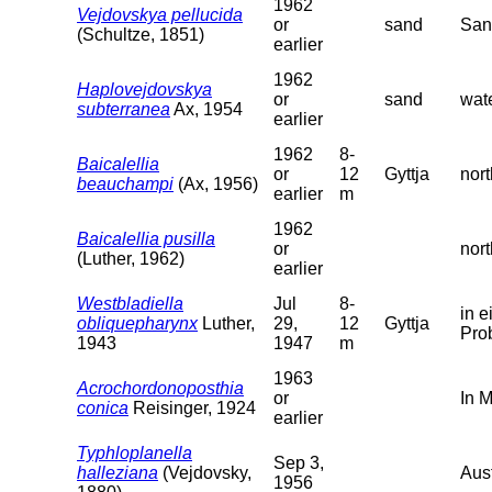
1962
Vejdovskya pellucida
or
sand
San
(Schultze, 1851)
earlier
1962
Haplovejdovskya
or
sand
wat
subterranea
Ax, 1954
earlier
1962
8-
Baicalellia
or
12
Gyttja
nort
beauchampi
(Ax, 1956)
earlier
m
1962
Baicalellia pusilla
or
nort
(Luther, 1962)
earlier
Westbladiella
Jul
8-
in 
obliquepharynx
Luther,
29,
12
Gyttja
Pro
1943
1947
m
1963
Acrochordonoposthia
or
In 
conica
Reisinger, 1924
earlier
Typhloplanella
Sep 3,
halleziana
(Vejdovsky,
Aus
1956