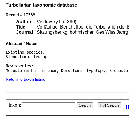
Turbellarian taxonomic database
Record # 17738
Author
Vejdovsky F (1880)
Title
Vorläufiger Bericht über die Turbellarien de
Journal
Sitzungsber kgl bohmischen Ges Wiss Jahrg
Abstract / Notes
Existing species:

Stenostomum leucops

New species:

Mesostomum hallezianum, Derostomum typhlops, Stenosto
Return to taxon listing
taxon:
H