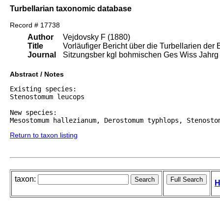
Turbellarian taxonomic database
Record # 17738
Author
Vejdovsky F (1880)
Title
Vorläufiger Bericht über die Turbellarien de
Journal
Sitzungsber kgl bohmischen Ges Wiss Jahrg
Abstract / Notes
Existing species:

Stenostomum leucops

New species:

Mesostomum hallezianum, Derostomum typhlops, Stenosto
Return to taxon listing
taxon:
H