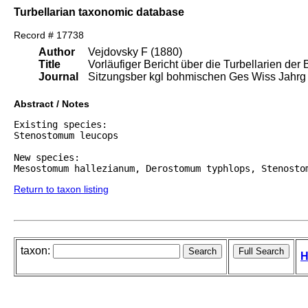
Turbellarian taxonomic database
Record # 17738
Author
Vejdovsky F (1880)
Title
Vorläufiger Bericht über die Turbellarien de
Journal
Sitzungsber kgl bohmischen Ges Wiss Jahrg
Abstract / Notes
Existing species:

Stenostomum leucops

New species:

Mesostomum hallezianum, Derostomum typhlops, Stenosto
Return to taxon listing
taxon:
H