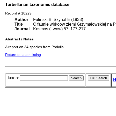
Turbellarian taxonomic database
Record # 18229
Author
Fulinski B, Szynal E (1933)
Title
O faunie wirkoow ziemi Grzymalowskiej na P
Journal
Kosmos (Lwow) 57: 177-217
Abstract / Notes
A report on 34 species from Podolia.
Return to taxon listing
taxon:
H