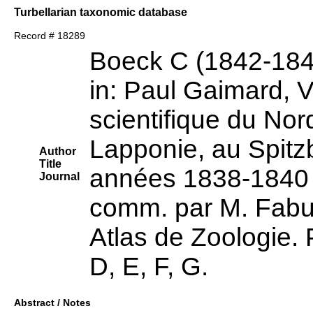
Turbellarian taxonomic database
Record # 18289
Boeck C (1842-184
in: Paul Gaimard, 
scientifique du Nor
Lapponie, au Spitz
Author
Title
années 1838-1840 
Journal
comm. par M. Fabu
Atlas de Zoologie. 
D, E, F, G.
Abstract / Notes