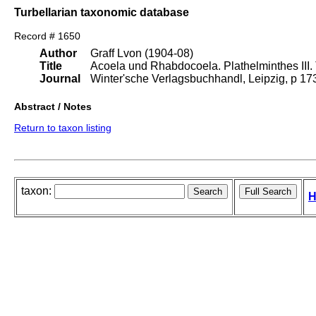
Turbellarian taxonomic database
Record # 1650
Author
Graff Lvon (1904-08)
Title
Acoela und Rhabdocoela. Plathelminthes III. T
Journal
Winter'sche Verlagsbuchhandl, Leipzig, p 1
Abstract / Notes
Return to taxon listing
taxon:
H