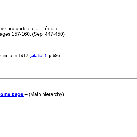
une profonde du lac Léman.
 pages 157-160. (Sep. 447-450)
Steinmann 1912
(citation)
- p 696
ome page
-- (Main hierarchy)