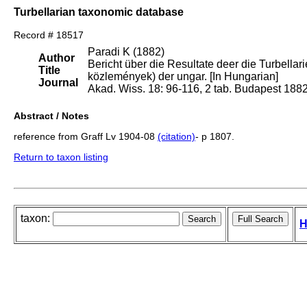
Turbellarian taxonomic database
Record # 18517
Paradi K (1882)
Author
Bericht über die Resultate deer die Turbell
Title
közlemények) der ungar. [In Hungarian]
Journal
Akad. Wiss. 18: 96-116, 2 tab. Budapest 1882
Abstract / Notes
reference from Graff Lv 1904-08
(citation)
- p 1807.
Return to taxon listing
taxon:
H